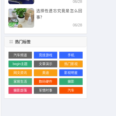
子
06/28
选择性遗忘究竟是怎么回
事？
06/28
热门标签
汽车频道
竞技游戏
手机
begin主题
文章演示
热门影视
网文资讯
奥迪
影视明星
家居生活
数码硬件
摄影
摄影部落
军情时事
汽车