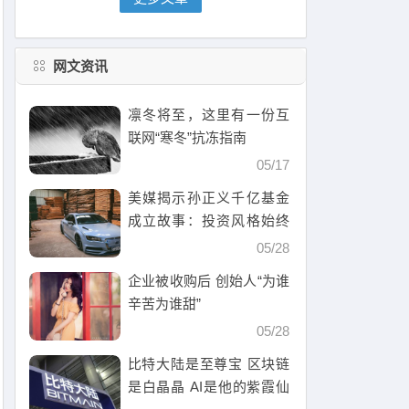
网文资讯
凛冬将至，这里有一份互
联网“寒冬”抗冻指南
05/17
美媒揭示孙正义千亿基金
成立故事：投资风格始终
激进
05/28
企业被收购后 创始人“为谁
辛苦为谁甜”
05/28
比特大陆是至尊宝 区块链
是白晶晶 AI是他的紫霞仙