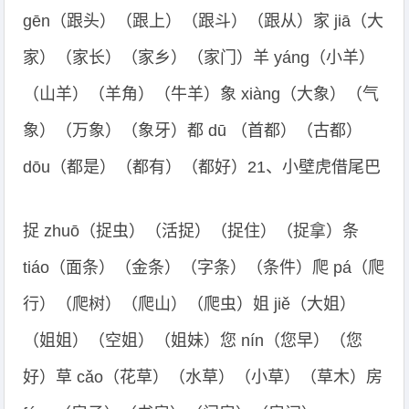
gēn（跟头）（跟上）（跟斗）（跟从）家 jiā（大
家）（家长）（家乡）（家门）羊 yáng（小羊）
（山羊）（羊角）（牛羊）象 xiàng（大象）（气
象）（万象）（象牙）都 dū （首都）（古都）
dōu（都是）（都有）（都好）21、小壁虎借尾巴
捉 zhuō（捉虫）（活捉）（捉住）（捉拿）条
tiáo（面条）（金条）（字条）（条件）爬 pá（爬
行）（爬树）（爬山）（爬虫）姐 jiě（大姐）
（姐姐）（空姐）（姐妹）您 nín（您早）（您
好）草 cǎo（花草）（水草）（小草）（草木）房