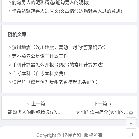
能勾男人的昵称精选(能勾男人的昵称)
憎命达魑魅喜人过原文(文章憎命达魑魅喜人过的意思)
随机文章
汶川地震（汶川地震，轰动一时的“警察妈妈”）
劳春燕老公是谁干什么工作
手机计算器怎么开根号(根号的常用计算方法)
自考本科（自考本科文凭）
僵尸鱼（僵尸鱼？贵州老乡捞起无头鲤鱼）
上一篇
下一篇
能勾男人的昵称精选(能勾男人的昵称)
太阳的歌曲简介(太阳的歌词)
文章导航
Copyright © 略懂百科 版权所有