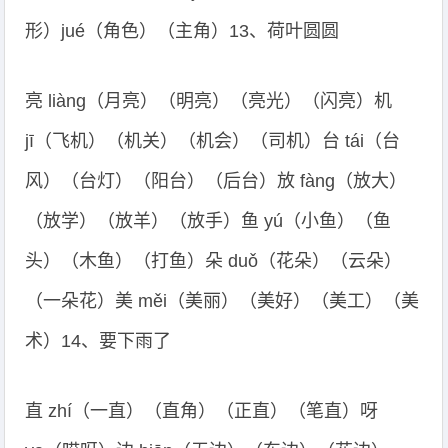
形）jué（角色）（主角）13、荷叶圆圆
亮 liàng（月亮）（明亮）（亮光）（闪亮）机
jī（飞机）（机关）（机会）（司机）台 tái（台
风）（台灯）（阳台）（后台）放 fàng（放大）
（放学）（放羊）（放手）鱼 yú（小鱼）（鱼
头）（木鱼）（打鱼）朵 duǒ（花朵）（云朵）
（一朵花）美 měi（美丽）（美好）（美工）（美
术）14、要下雨了
直 zhí（一直）（直角）（正直）（笔直）呀