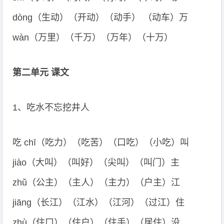
dòng（生动）（开动）（动手） （动车）万
wàn（万里）（千万）（万年）（十万）
第二单元 课文
1、吃水不忘挖井人
吃 chī（吃力）（吃苦）（口吃）（小吃）叫
jiào（大叫）（叫好）（尖叫）（叫门）主
zhǔ（公主）（主人）（主力）（户主）江
jiāng（长江）（江水）（江河）（过江）住
zhù（住口）（住户）（住手）（居住）没