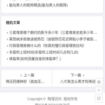
能勾男人的昵称精选(能勾男人的昵称)
随机文章
三星堆是哪个朝代的距今多少年（三星堆是史前多少年的历史）
莱昂纳多拒绝迪丽热巴（迪丽热巴花式倒贴小李子被拒？）
行政管理是做什么的（你真的懂行政管理岗位吗）
车管所上班时间(车管所上班时间几点到几点)
体脂率(如何测量自身的体脂率？)
上一篇
下一篇
降压药哪种好（高血压患者吃什么降压药好）
八爪鱼怎么煮才咬得动
文章导航
Copyright © 略懂百科 版权所有