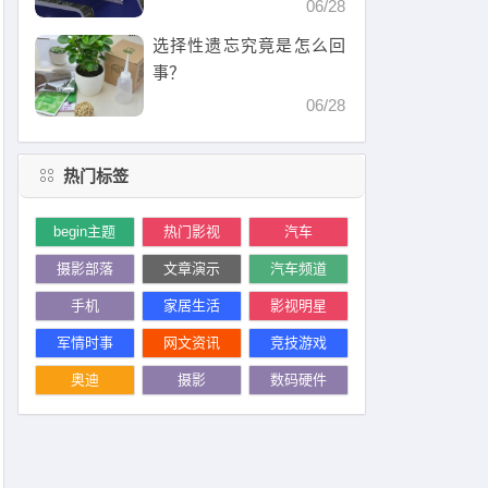
子
06/28
选择性遗忘究竟是怎么回
事？
06/28
热门标签
begin主题
热门影视
汽车
摄影部落
文章演示
汽车频道
手机
家居生活
影视明星
军情时事
网文资讯
竞技游戏
奥迪
摄影
数码硬件