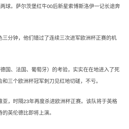
两球。萨尔茨堡红牛00后新星索博斯洛伊一记长途奔
色三分钟，他们错过了连续三次进军欧洲杯正赛的机
（德国、法国、葡萄牙）的考验，实实在在地进入了死
会和三个欧洲杯冠军刺刀见红地切磋，不亏。
维亚，时隔23年再度杀进欧洲杯正赛。该队将于英格
待的英伦德比即将上演。