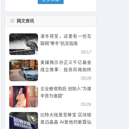
网文资讯
凛冬将至，这里有一份互
联网“寒冬”抗冻指南
05/17
美媒揭示孙正义千亿基金
成立故事：投资风格始终
激进
05/28
企业被收购后 创始人“为谁
辛苦为谁甜”
05/28
比特大陆是至尊宝 区块链
是白晶晶 AI是他的紫霞仙