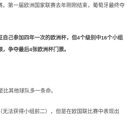
赛。第一届欧洲国家联赛去年刚刚结束，葡萄牙最终夺
自己参加四年一次的欧洲杯，但4个级别中16个小组
额，争夺最后4张欧洲杯门票。
是比其他球队多一条命。
（无法获得小组前二），但是在欧国联比赛中表现出