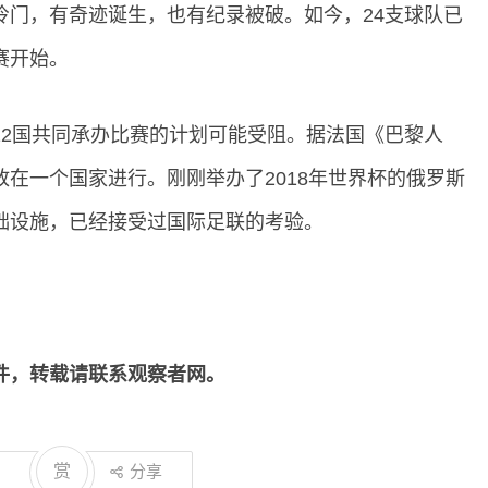
冷门，有奇迹诞生，也有纪录被破。如今，24支球队已
赛开始。
12国共同承办比赛的计划可能受阻。据法国《巴黎人
在一个国家进行。刚刚举办了2018年世界杯的俄罗斯
础设施，已经接受过国际足联的考验。
件，转载请联系观察者网。
赏
分享