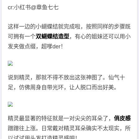
cr:小红书@章鱼七七
这样一边的小蝴蝶结就完成啦，按照同样的步骤既
可拥有一个
双蝴蝶结造型
，有心的姐妹还可以用小
发夹做点缀，超嗲der！
说到精灵，那就不得不放出这张神图了。仙气十
足，仿佛周身自带光环，让人脱口而出好美。
精灵最显著的特征就是一对尖尖的耳朵了，
俏皮感
蹭蹭往上涨。日常戴对精灵耳朵确实不太现实，所
以试试用头发打造精灵感吧！