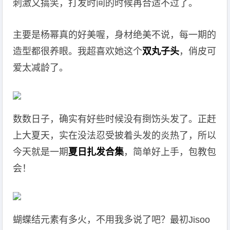
刺激又搞笑，打发时间的时候再合适不过了。
主要是杨幂真的好美喔，身材绝美不说，每一期的
造型都很养眼。我超喜欢她这个
双丸子头
，俏皮可
爱太减龄了。
数数日子，确实有好些时候没有捯饬头发了。正赶
上大夏天，实在没法忍受披着头发的炎热了，所以
今天就是一期
夏日扎发合集
，简单好上手，包教包
会！
蝴蝶结元素有多火，不用我多说了吧？最初Jisoo