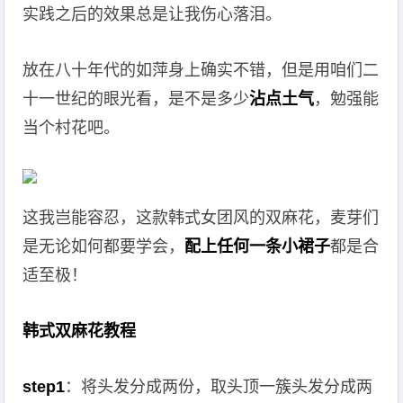
实践之后的效果总是让我伤心落泪。
放在八十年代的如萍身上确实不错，但是用咱们二
十一世纪的眼光看，是不是多少
沾点土气
，勉强能
当个村花吧。
这我岂能容忍，这款韩式女团风的双麻花，麦芽们
是无论如何都要学会，
配上任何一条小裙子
都是合
适至极！
韩式双麻花教程
step1
：将头发分成两份，取头顶一簇头发分成两