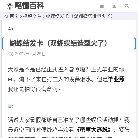
略懂百科
首页
投稿文章
蝴蝶结发卡（双蝴蝶结造型火了）
A+
蝴蝶结发卡（双蝴蝶结造型火了）
2023年2月28日
大家是不是已经正式进入暑假啦？正式毕业的你
Mi，流下了来自打工人的羡慕泪水。但是
毕业照
我还是拍得很满意滴~
话说大家暑假都给自己准备了哪些娱乐活动捏？我
最近空闲的时候炒鸡喜欢看
《密室大逃脱》
，紧张