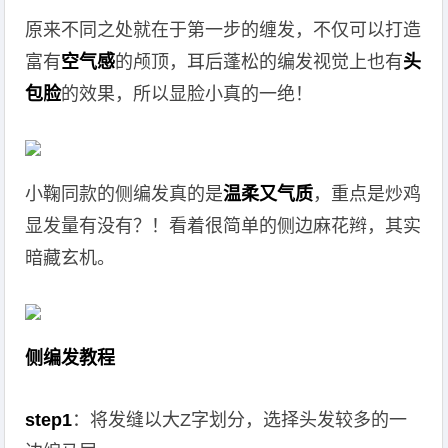
原来不同之处就在于第一步的缠发，不仅可以打造
富有
空气感
的颅顶，耳后蓬松的编发视觉上也有
头
包脸
的效果，所以显脸小真的一绝！
小鞠同款的侧编发真的是
温柔又气质
，重点是炒鸡
显发量有没有？！看着很简单的侧边麻花辫，其实
暗藏玄机。
侧编发教程
step1
：将发缝以大Z字划分，选择头发较多的一