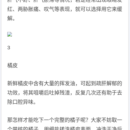
肝气不舒、肝气瘀滞等情况，若是经常出现眼睛发
红、两胁胀痛、叹气等表现，就可以选择用它来缓
解。
3
橘皮
新鲜橘皮中含有大量的挥发油，可起到疏肝解郁的
功效，将其咀嚼后吐掉残渣，反复几次还有助于去
除口腔异味。
那怎样才能吃下一个完整的橘子呢？大家不妨取一
个带核的橘子，用细盐搓洗橘皮表面，冲洗干净后