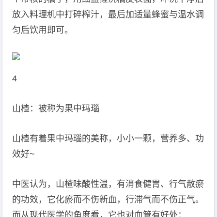
放入料理机中打碎榨汁，最后加适量蜂蜜与温水调
匀后饮用即可。
4
山楂：被称为果中玛瑙
山楂有着果中玛瑙的美称，小小一颗，营养多、功
效好~
中医认为，山楂味酸性温，有消食健胃、行气散瘀
的功效，它化瘀而不伤新血，行滞气而不伤正气。
而从现代医学的角度看，它也对血管有好处：