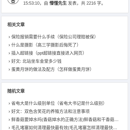
15:53:10
，由
懵懂先生
发表，共 2216 字。
相关文章
保险报销需要什么手续（保险公司理赔被保）
什么是摄影（高三学摄影后悔死了）
插入超链接（ppt超链接直接进入网页）
好文: 北站坐车金堂多少钱
蛋黄月饼的做法及配方（怎样做蛋黄月饼）
随机文章
省电大是什么级别单位（省电大书记是什么级别）
好文：双色含笑花的养殖方法和注意事项
鲜香菇要焯水吗(香菇焯水的正确方法)鲜香菇和干香菇的不同之处：
毛孔堵塞如何清理最快最有效(毛孔堵塞怎样清理最快最有效)