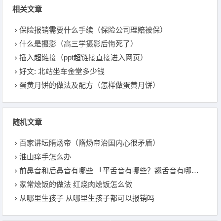
相关文章
保险报销需要什么手续（保险公司理赔被保）
什么是摄影（高三学摄影后悔死了）
插入超链接（ppt超链接直接进入网页）
好文: 北站坐车金堂多少钱
蛋黄月饼的做法及配方（怎样做蛋黄月饼）
随机文章
百家讲坛隋炀帝（隋炀帝治国内心很矛盾）
淮山痒手怎么办
前鼻音和后鼻音有哪些 「平舌音有哪些？翘舌音有哪些？」
家常烩饭的做法 红烧肉烩饭怎么做
从哪里生孩子 从哪里生孩子都可以报销吗