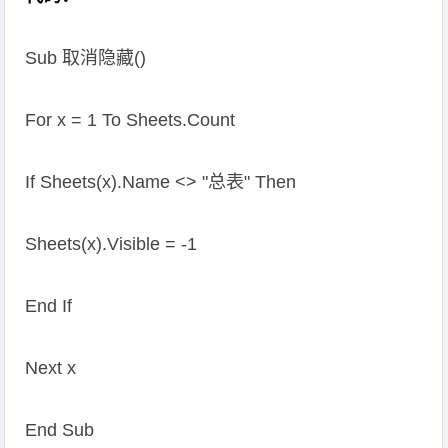
Sub 取消隐藏()
For x = 1 To Sheets.Count
If Sheets(x).Name <> "总表" Then
Sheets(x).Visible = -1
End If
Next x
End Sub