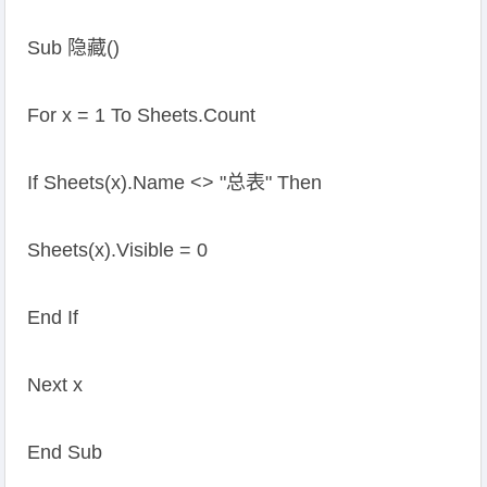
Sub 隐藏()
For x = 1 To Sheets.Count
If Sheets(x).Name <> "总表" Then
Sheets(x).Visible = 0
End If
Next x
End Sub