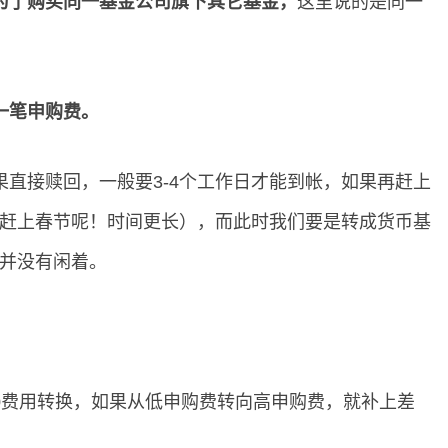
为了购买同一基金公司旗下其它基金，
这里说的是同一
一笔申购费。
直接赎回，一般要3-4个工作日才能到帐，如果再赶上
是赶上春节呢！时间更长），而此时我们要是转成货币基
钱并没有闲着。
0费用转换，如果从低申购费转向高申购费，就补上差