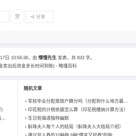
赏
分享
17日
10:56:38
，由
懵懂先生
发表，共 833 字。
卖出后资金多长时间到账) - 略懂百科
随机文章
军校毕业分配是按户籍分吗（分配到什么地方最好）
)
印花税的计税依据怎么算（印花税缴纳计算方法）
)
生日祝福语独特幽默
斛珠夫人每个人的结局（斛珠夫人大结局介绍）
建议穷人养的10种狗 6种“便宜又好养”的狗