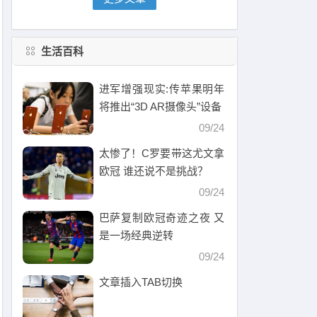
生活百科
进军增强现实:传苹果明年
将推出“3D AR摄像头”设备
09/24
太惨了！C罗要带这尤文拿
欧冠 谁还说不是挑战？
09/24
巴萨复制欧冠奇迹之夜 又
是一场经典逆转
09/24
文章插入TAB切换