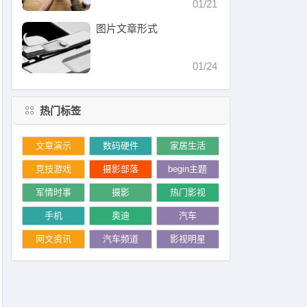
01/21
图片文章形式
01/24
热门标签
文章演示
数码硬件
家居生活
竞技游戏
摄影部落
begin主题
军情时事
摄影
热门影视
手机
奥迪
汽车
网文资讯
汽车频道
影视明星