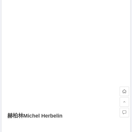
赫柏林Michel Herbelin