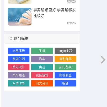
09/26
学舞蹈哪里好 学舞蹈哪家
比较好
09/26
热门标签
文章演示
手机
begin主题
家居生活
汽车
摄影部落
数码硬件
奥迪
热门影视
汽车频道
竞技游戏
影视明星
军情时事
网文资讯
摄影