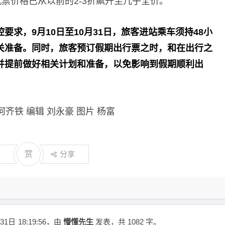
机票价格已从以前的2-3折飙升至几乎全价。
要求，9月10日至10月31日，旅客进站乘车须持48小
关准备。同时，旅客预订假期出行票之时，和在出行之
并提前做好相关计划和准备，以免影响到假期顺利出
何齐铁 编辑 刘永豪 图片 杨富
赏
分享
31日
18:19:56
，由
懵懂先生
发表，共 1082 字。