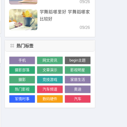
09/26
学舞蹈哪里好 学舞蹈哪家
比较好
09/26
热门标签
手机
网文资讯
begin主题
摄影部落
文章演示
影视明星
摄影
竞技游戏
家居生活
热门影视
汽车频道
奥迪
军情时事
数码硬件
汽车