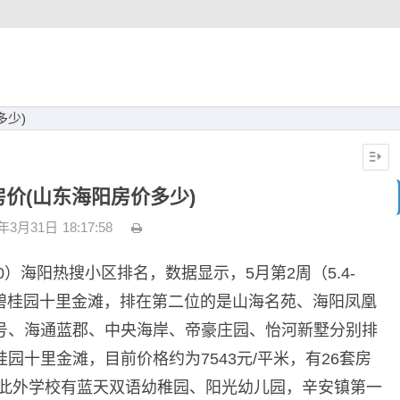
多少)
价(山东海阳房价多少)
3年3月31日
18:17:58
10）海阳热搜小区排名，数据显示，5月第2周（5.4-
是碧桂园十里金滩，排在第二位的是山海名苑、海阳凤凰
号、海通蓝郡、中央海岸、帝豪庄园、怡河新墅分别排
园十里金滩，目前价格约为7543元/平米，有26套房
，此外学校有蓝天双语幼稚园、阳光幼儿园，辛安镇第一