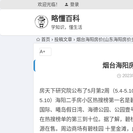
欢迎光临！
登录
略懂百科
学知识，懂生活
首页
投稿文章
烟台海阳房价(山东海阳房价
A+
烟台海阳房
202
房天下研究院公布了5月第2周（5.4-5.
5.10）海阳二手房小区热搜榜第一名
国际、曦岛假日湾、海德公园、公园壹
在热搜榜单的第三到十位。据了解，碧桂
源在售。周边商场有碧桂园 十里金滩