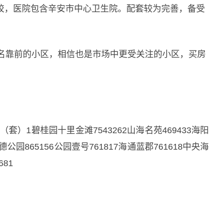
校，医院包含辛安市中心卫生院。配套较为完善，备受
排名靠前的小区，相信也是市场中更受关注的小区，买房
）1碧桂园十里金滩7543262山海名苑469433海阳
德公园865156公园壹号761817海通蓝郡761618中央海
681