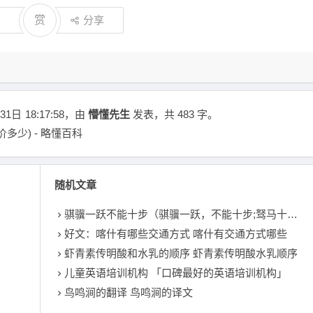
赏
分享
31日
18:17:58
，由
懵懂先生
发表，共 483 字。
多少) - 略懂百科
随机文章
骐骥一跃不能十步（骐骥一跃，不能十步;驽马十驾，功在不舍是什么意思啊）
好文：喀什有哪些交通方式 喀什有交通方式哪些
虾青素传明酸和水乳的顺序 虾青素传明酸水乳顺序
儿童英语培训机构 「口碑最好的英语培训机构」
鸟鸣涧的翻译 鸟鸣涧的译文