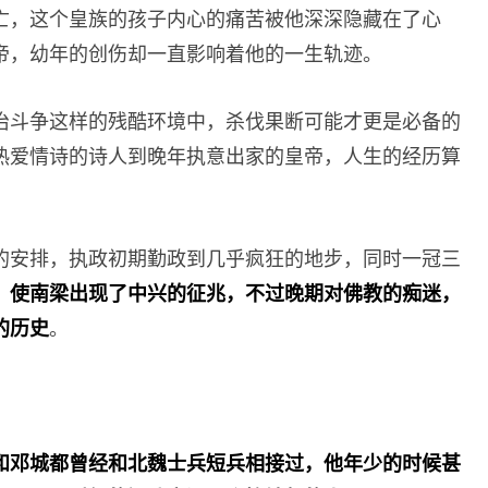
亡，这个皇族的孩子内心的痛苦被他深深隐藏在了心
帝，幼年的创伤却一直影响着他的一生轨迹。
治斗争这样的残酷环境中，杀伐果断可能才更是必备的
热爱情诗的诗人到晚年执意出家的皇帝，人生的经历算
的安排，执政初期勤政到几乎疯狂的地步，同时一冠三
，使南梁出现了中兴的征兆，不过晚期对佛教的痴迷，
的历史
。
和邓城都曾经和北魏士兵短兵相接过，他年少的时候甚