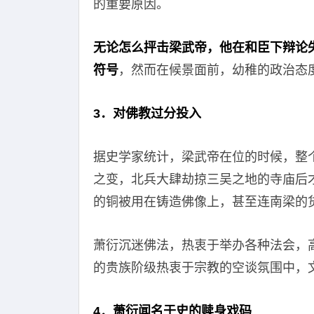
的重要原因。
无论怎么抨击梁武帝，他在和臣下辩论
符号
，然而在候景面前，幼稚的政治态
3．对佛教过分投入
据史学家统计，梁武帝在位的时候，整
之变，北兵大肆劫掠三吴之地的寺庙后
的铜被用在铸造佛像上，甚至连南梁的
萧衍沉迷佛法，热衷于举办各种法会，
的贵族阶级热衷于宗教的空谈氛围中，
4．萧衍
闻名于史
的赎身戏码