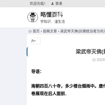
欢迎光临！
登录
略懂百科
学知识，懂生活
首页
投稿文章
梁武帝灭佛(封建统治者为何
A+
梁武帝灭佛(
202
导语：
南朝四百八十寺，多少楼台烟雨中。唐
卷展现在后人面前
。