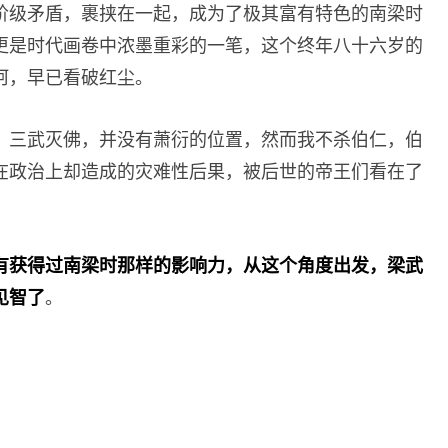
阶级矛盾，裹挟在一起，成为了极其富有特色的南梁时
更是时代画卷中浓墨重彩的一笔，这个终年八十六岁的
坷，早已看破红尘。
，三武灭佛，并没有萧衍的位置，然而我不杀伯仁，伯
在政治上却造成的灾难性后果，被后世的帝王们看在了
有获得过南梁时那样的影响力，从这个角度出发，梁武
见智了
。