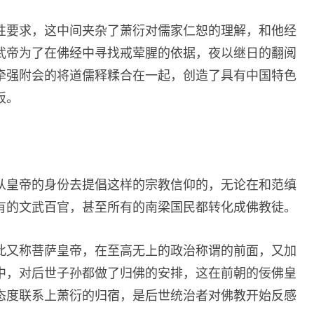
性要求，这中间夹杂了萧衍对儒家仁恕的理解，和他经
武帝为了在佛经中寻找戒荤腥的依据，夜以继日的翻阅
牵强附会的将道儒释糅合在一起，创造了具有中国特色
板。
从皇帝的身份去提倡这样的宗教信仰的，无论在和范缜
有的文武百官，甚至所有的南梁国民都转化成佛教徒。
此又称菩萨皇帝，在至高无上的政治称谓的前面，又加
中，对后世子孙都做了归佛的安排，这在前朝的佞佛皇
态度联系上萧衍的归宿，是后世统治者对佛教开始反感