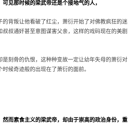
，可见那时候的梁武帝还是个接地气的人，
子的背叛让他看破了红尘，萧衍开始了对佛教疯狂的迷
和叔叔通奸甚至意图谋害父亲，这样的戏码现在的美剧
却是刻骨的仇恨，这种种变故一定让幼年失母的萧衍对
个时候奇迹般的出现在了萧衍的面前。
，然而素食主义的梁武帝，却由于崇高的政治身份，重