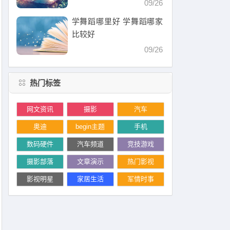
09/26
学舞蹈哪里好 学舞蹈哪家
比较好
09/26
热门标签
网文资讯
摄影
汽车
奥迪
begin主题
手机
数码硬件
汽车频道
竞技游戏
摄影部落
文章演示
热门影视
影视明星
家居生活
军情时事