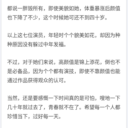
都说一胖毁所有，即使美貌如她，体重暴涨后颜值
也下降了不少，这个时候她可还不到四十岁。
以上这七位演员，年轻时个个貌美如花，却因为种
种原因没有躲过中年发福。
不过，对于她们来说，高颜值是锦上添花，倒也不
是必备品，因为个个都有演技，即使不靠颜值也能
通过作品获得观众的认可。
当然，还是要感慨一下时间真的是可怕，嗖地一下
几十年就过去了，青春就不在了。希望每一个人都
珍惜当下，过好每一天。