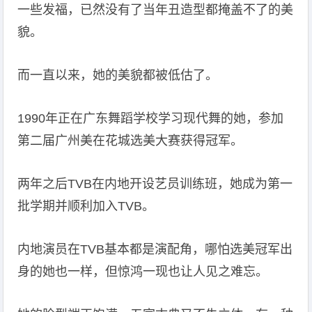
一些发福，已然没有了当年丑造型都掩盖不了的美
貌。
而一直以来，她的美貌都被低估了。
1990年正在广东舞蹈学校学习现代舞的她，参加
第二届广州美在花城选美大赛获得冠军。
两年之后TVB在内地开设艺员训练班，她成为第一
批学期并顺利加入TVB。
内地演员在TVB基本都是演配角，哪怕选美冠军出
身的她也一样，但惊鸿一现也让人见之难忘。