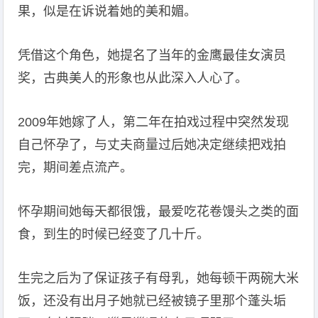
果，似是在诉说着她的美和媚。
凭借这个角色，她提名了当年的金鹰最佳女演员
奖，古典美人的形象也从此深入人心了。
2009年她嫁了人，第二年在拍戏过程中突然发现
自己怀孕了，与丈夫商量过后她决定继续把戏拍
完，期间差点流产。
怀孕期间她每天都很饿，最爱吃花卷馒头之类的面
食，到生的时候已经变了几十斤。
生完之后为了保证孩子有母乳，她每顿干两碗大米
饭，还没有出月子她就已经被镜子里那个蓬头垢