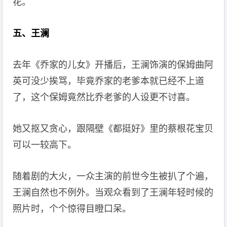
花。
五、王澜
去年《乔家的儿女》开播后，王澜饰演的保姆曲阿
英可没少挨骂，毕竟乔家的老爹本就已经不上道
了，这个保姆竟然比乔老爹的人设更不讨喜。
她又抠又贪心，跟隔壁《都挺好》里的蔡根花宝贝
可以一较高下。
随着剧的大火，一众主演的前世今生被扒了个遍，
王澜自然也不例外。当观众看到了王澜年轻时候的
照片时，个个惊得目瞪口呆。