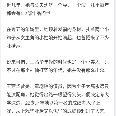
近几年，她与丈夫沈航一个导，一个演，几乎每年
都会有1-2部作品问世。
在奔五的年龄里，她顶着发福的身材，扎着两个小
辫子从女主角的小姑娘开始演起，也曾招来了不少
吐槽声。
说来可惜，王茜华年轻的时候也是一个小美人，只
不过在那个神仙打架的年代，她并没有那么出众。
王茜华曾是儿童剧院的演员，因为个子太高永远只
能演配角，她觉得出路一眼望得到头，便决定考大
学深造。22岁那年她以第一名的成绩考入了上
戏，从上戏毕业后又以优异的成绩顺利进了人艺。