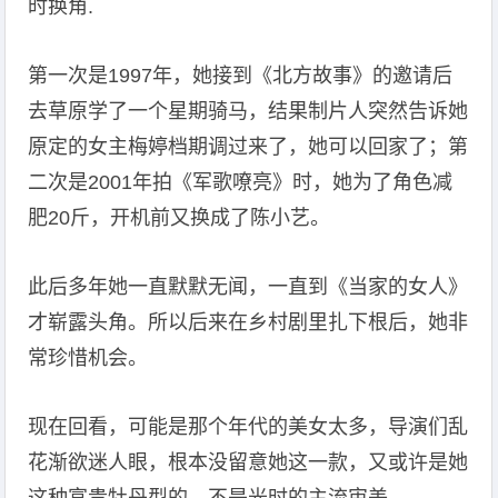
时换角.
第一次是1997年，她接到《北方故事》的邀请后
去草原学了一个星期骑马，结果制片人突然告诉她
原定的女主梅婷档期调过来了，她可以回家了；第
二次是2001年拍《军歌嘹亮》时，她为了角色减
肥20斤，开机前又换成了陈小艺。
此后多年她一直默默无闻，一直到《当家的女人》
才崭露头角。所以后来在乡村剧里扎下根后，她非
常珍惜机会。
现在回看，可能是那个年代的美女太多，导演们乱
花渐欲迷人眼，根本没留意她这一款，又或许是她