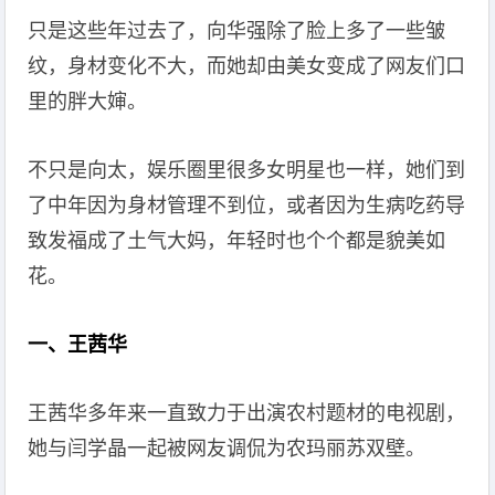
只是这些年过去了，向华强除了脸上多了一些皱
纹，身材变化不大，而她却由美女变成了网友们口
里的胖大婶。
不只是向太，娱乐圈里很多女明星也一样，她们到
了中年因为身材管理不到位，或者因为生病吃药导
致发福成了土气大妈，年轻时也个个都是貌美如
花。
一、王茜华
王茜华多年来一直致力于出演农村题材的电视剧，
她与闫学晶一起被网友调侃为农玛丽苏双壁。