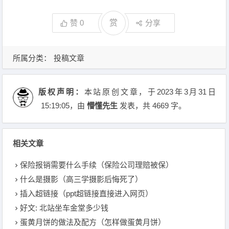
赞
0
赏
分享
所属分类：
投稿文章
版权声明：
本站原创文章，于2023年3月31日
15:19:05
，由
懵懂先生
发表，共 4669 字。
相关文章
保险报销需要什么手续（保险公司理赔被保）
什么是摄影（高三学摄影后悔死了）
插入超链接（ppt超链接直接进入网页）
好文: 北站坐车金堂多少钱
蛋黄月饼的做法及配方（怎样做蛋黄月饼）