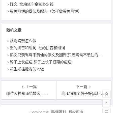
好文: 北站坐车金堂多少钱
蛋黄月饼的做法及配方（怎样做蛋黄月饼）
随机文章
藕焖螃蟹怎么做
堡的拼音和组词_社的拼音和组词
热文只羡鸳鸯不羡仙的原文及翻译(只羡鸳鸯不羡仙的下一句是什么)
脖子上长痘痘 脖子上长了很硬的痘痘
花生米挂糖霜怎么做
上一篇
下一篇
哪位大神知道结婚床上用品买几件套(结婚的床上用品买几件最合适)
高压锅哪个牌子好(高压锅选什么牌子)
文章导航
Copyright © 略懂百科 版权所有