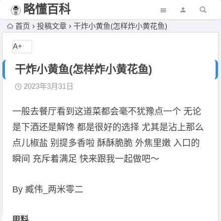
略懂百科
首页
投稿文章
干炸小黄鱼(怎样炸小黄花鱼)
A+
干炸小黄鱼(怎样炸小黄花鱼)
2023年3月31日
一般去餐厅看到这道菜都会毫不犹豫点一个 无论
是下酒还是解馋 都是很好的选择 尤其是沾上那么
点儿椒盐 别提多香啦 酥酥脆脆 外焦里嫩 入口的
瞬间 充斥着满足 快来跟我一起做吧～
By 臧伟_两米零二
用料