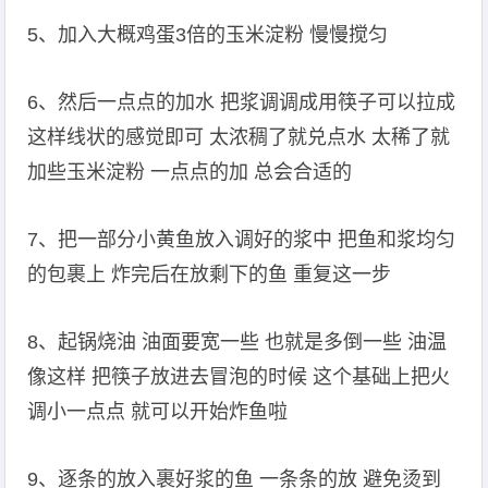
5、加入大概鸡蛋3倍的玉米淀粉 慢慢搅匀
6、然后一点点的加水 把浆调调成用筷子可以拉成
这样线状的感觉即可 太浓稠了就兑点水 太稀了就
加些玉米淀粉 一点点的加 总会合适的
7、把一部分小黄鱼放入调好的浆中 把鱼和浆均匀
的包裹上 炸完后在放剩下的鱼 重复这一步
8、起锅烧油 油面要宽一些 也就是多倒一些 油温
像这样 把筷子放进去冒泡的时候 这个基础上把火
调小一点点 就可以开始炸鱼啦
9、逐条的放入裹好浆的鱼 一条条的放 避免烫到