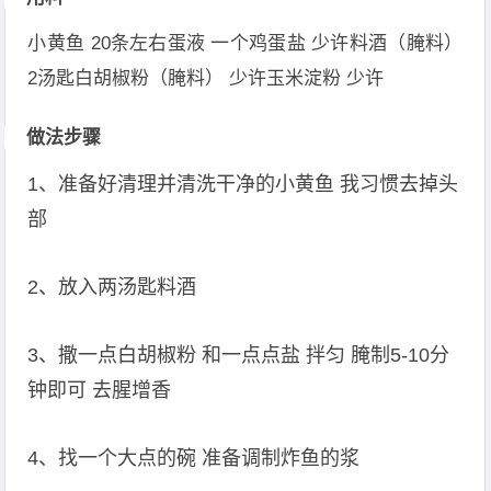
小黄鱼 20条左右蛋液 一个鸡蛋盐 少许料酒（腌料）
2汤匙白胡椒粉（腌料） 少许玉米淀粉 少许
做法步骤
1、准备好清理并清洗干净的小黄鱼 我习惯去掉头
部
2、放入两汤匙料酒
3、撒一点白胡椒粉 和一点点盐 拌匀 腌制5-10分
钟即可 去腥增香
4、找一个大点的碗 准备调制炸鱼的浆