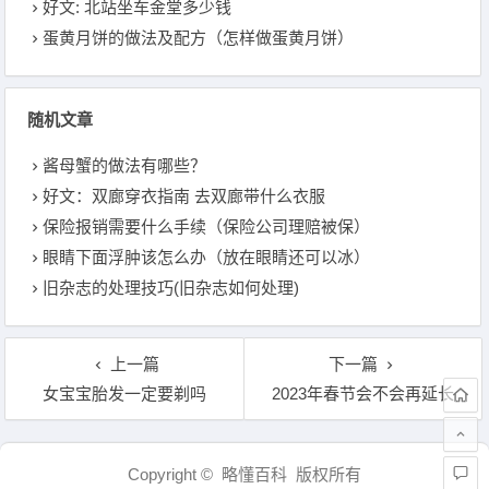
好文: 北站坐车金堂多少钱
蛋黄月饼的做法及配方（怎样做蛋黄月饼）
随机文章
酱母蟹的做法有哪些？
好文：双廊穿衣指南 去双廊带什么衣服
保险报销需要什么手续（保险公司理赔被保）
眼睛下面浮肿该怎么办（放在眼睛还可以冰）
旧杂志的处理技巧(旧杂志如何处理)
上一篇
下一篇
女宝宝胎发一定要剃吗
2023年春节会不会再延长
文章导航
Copyright © 略懂百科 版权所有