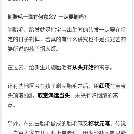
剃胎毛一说有何意义？一定要剃吗？
剃胎毛、胎发就是指宝宝出生时的头发一定要在特
定的日子剃掉，若真的有什么讲究也不是张兆艺的
婆所说的孩子招人烦。
在过去，给新生儿剔胎毛有
从头开始
的寓意。
还有些地区会在孩子剃完胎毛之后，用
红蛋
在宝宝
头顶滚3圈，
取意鸿运当头
，未来有好姻缘的寓
意。
另外，在过去胎毛做成的胎毛笔又
称状元笔
，传说
一户穷人家的儿子要上京考试，因为没钱买笔只能