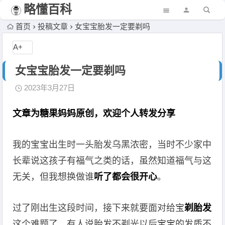
略懂百科
首页
投稿文章
女宝宝胎发一定要剃吗
A+
女宝宝胎发一定要剃吗
2023年3月27日
文章为糖果妈妈原创，欢迎个人转发分享
我的宝宝出生时一头胎发乌黑浓密，当时不少家中
长辈说这孩子有福气之类的话，虽然知道福气与这
无关，但我想换做谁
听了都会很开心
。
过了刚出生这段时间，接下来就要面对给宝
剃胎发
这个难题了。有人说胎发不剃光以后宝宝的发质不