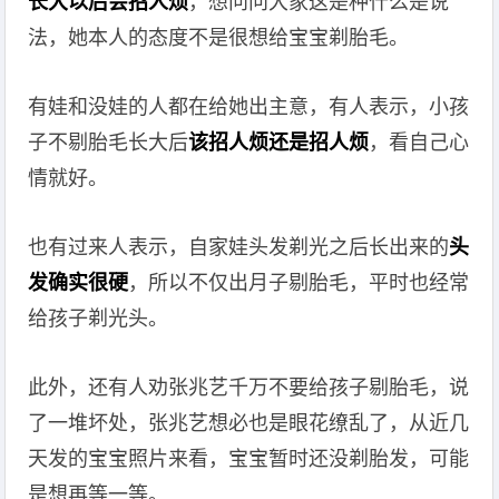
长大以后会招人烦
，想问问大家这是种什么是说
法，她本人的态度不是很想给宝宝剃胎毛。
有娃和没娃的人都在给她出主意，有人表示，小孩
子不剔胎毛长大后
该招人烦还是招人烦
，看自己心
情就好。
也有过来人表示，自家娃头发剃光之后长出来的
头
发确实很硬
，所以不仅出月子剔胎毛，平时也经常
给孩子剃光头。
此外，还有人劝张兆艺千万不要给孩子剔胎毛，说
了一堆坏处，张兆艺想必也是眼花缭乱了，从近几
天发的宝宝照片来看，宝宝暂时还没剃胎发，可能
是想再等一等。