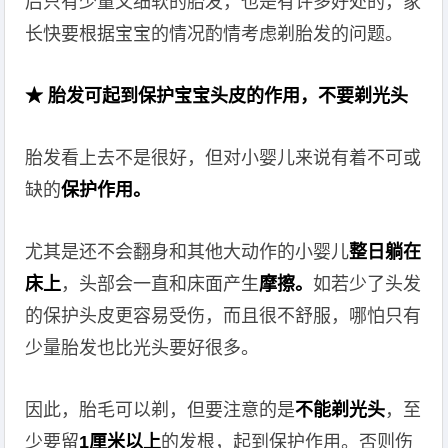
后只有少量又细软的胎发，也是有许多好处的，家
长快要根据宝宝的情况酌情考虑剃胎发的问题。
★ 胎发可起到保护宝宝头皮的作用，不要剃光头
胎发看上去不是很好，但对小婴儿来说有着不可或
缺的
保护作用。
尤其是还不会翻身和其他大动作的小婴儿
整日躺在
床上
，头部会一直和床面产生
摩擦。
如若少了头发
的保护头皮更容易受伤，而且很不舒服，哪怕只有
少量胎发也比光头要好很多。
因此，胎毛可以剃，但要注意的是
不能剃光头
，至
少要留
1厘米以上
的发根，起到保护作用。否则伤