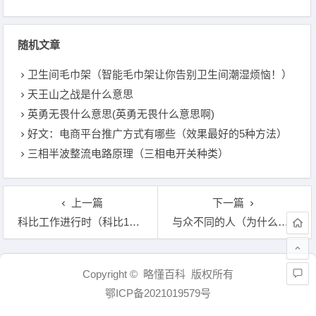
随机文章
卫生间毛巾架（智能毛巾架让你告别卫生间潮湿烦恼！）
天王山之战是什么意思
英勇无畏什么意思(英勇无畏什么意思啊)
好文：电商平台推广方式有哪些（效果最好的5种方法）
三相半波整流电路原理（三相电开关种类）
上一篇
下一篇
科比工作进行时（科比105个女朋友真的吗）
与众不同的人（为什么有些人一看就与众不同）
文章导航
Copyright © 略懂百科 版权所有
鄂ICP备2021019579号