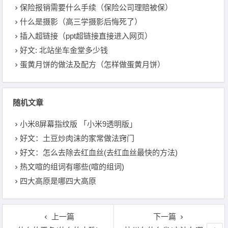
保险报销需要什么手续（保险公司理赔被保）
什么是摄影（高三学摄影后悔死了）
插入超链接（ppt超链接直接进入网页）
好文: 北站坐车金堂多少钱
蛋黄月饼的做法及配方（怎样做蛋黄月饼）
随机文章
小米8屏幕指纹版 「小米9透明版」
好文：土豆炒肉沫的家常做法窍门
好文：怎么去除去红血丝(去红血丝最快的方法)
热文喧的组词有哪些(喧的组词)
四大高原是哪四大高原
上一篇
下一篇