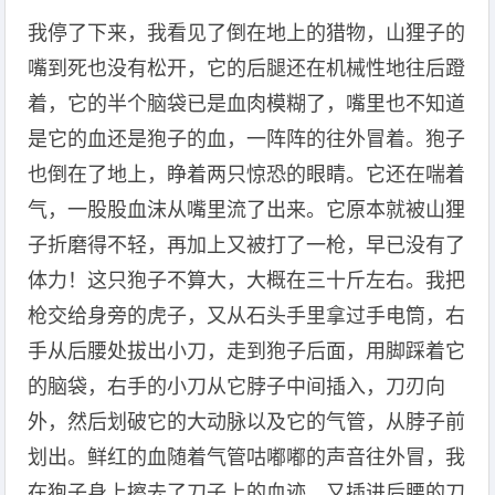
我停了下来，我看见了倒在地上的猎物，山狸子的
嘴到死也没有松开，它的后腿还在机械性地往后蹬
着，它的半个脑袋已是血肉模糊了，嘴里也不知道
是它的血还是狍子的血，一阵阵的往外冒着。狍子
也倒在了地上，睁着两只惊恐的眼睛。它还在喘着
气，一股股血沫从嘴里流了出来。它原本就被山狸
子折磨得不轻，再加上又被打了一枪，早已没有了
体力！这只狍子不算大，大概在三十斤左右。我把
枪交给身旁的虎子，又从石头手里拿过手电筒，右
手从后腰处拔出小刀，走到狍子后面，用脚踩着它
的脑袋，右手的小刀从它脖子中间插入，刀刃向
外，然后划破它的大动脉以及它的气管，从脖子前
划出。鲜红的血随着气管咕嘟嘟的声音往外冒，我
在狍子身上擦去了刀子上的血迹，又插进后腰的刀