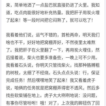
来，简单地洒了一点盐巴就直接扔进了火里。我知
道，吃点肉能很好地补充热量。我把肝子用炭火埋
了起来！等一段时间把它闷熟了，就可以吃了！
我看着他们说，运气不错的，首枪两命，明天我们
啥也不干，好好地把窝棚弄好，不然夜里太难熬
了。我把肝子在火里翻了一下，再用炭火埋住，然
后接着说，柴火也要多准备些，一晚上可不少用。
我看着石头说，你明天只管找柴火，找那种胳膊粗
的树枝，太细了不经烧。石头点点头说：行，保证
完成任务！然后嘿嘿地笑了起来！我又看着虎子
说，咱俩的任务就是把窝棚弄得密不透风，然后多
找些软柴铺在地上。虎子大大咧咧地说：没问题，
有事你尽管吩咐！哦！对了，上次我的脚扭伤了回