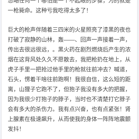
忽略任何一个哪怕是一个不起眼的步骤，为的就是
一枪毙命。这种亏我吃得太多了！
巨大的枪声伴随着三四米的火星照亮了漆黑的夜也
打破了寂静的山林，轰——、回声一声接着一声，
传出去很远很远，。黑火药在剧烈燃烧后产生的浓
烟在这背风处久久不愿散去，我把枪扔在地上，从
虎子手里一把抢过他手里的枪就往前冲去？喊道，
石头，愣着干啥往前跑啊！我很自信，这么短的距
离，山狸子它跑不了，但狍子我没有多大的把握，
因为我很少打狍子的脖子，当时也不清楚打它脖子
会有多大的杀伤力。我有点兴奋，也有点紧张！肾
上腺素在极速飙升，从而使我的身体一阵阵地震颤
发抖！