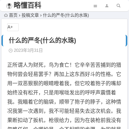
略懂百科
首页
投稿文章
什么的严冬(什么的水珠)
A+
什么的严冬(什么的水珠)
2023年3月31日
正所谓人为财死，鸟为食亡！它辛辛苦苦捕到的猎
物何尝会轻易罢手？再加上这东西好斗的性格。它
用一双恶狠狠的眼睛瞪着我，但它咬着狍子的嘴却
始终没有松开，只是用喉咙发出的呼呼声震慑着
我。我瞄着它的脑袋，顺带了狍子的脖子，这种情
况我第一次遇到，我不可能轻易失去这次机会。我
果断扣动了扳机，枪很给力，因为在装枪前我没有