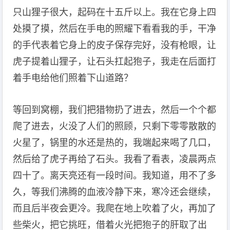
只山狸子很大，起码在十五斤以上。我在它身上四
处摸了摸，然后在手电的照耀下看看我的手，干净
的手代表着它身上的皮子保存完好，没有枪眼，让
虎子提着山狸子，让石头扛起狍子，我走在后面打
着手电给他们照着下山道路？
等回到窝棚，我们把猎物扔了进去，然后一个个都
爬了进去，火没了人们的照顾，只剩下零零散散的
火星了，锅里的水还是热的，我端起来喝了几口，
然后给了虎子再给了石头。我看了看表，凌晨两点
四十了。离天亮还有一段时间。我知道，用不了多
久，等我们沸腾的血液冷静下来，寒冷还会继续，
而且后半夜会更冷。我爬在地上吹着了火，再加了
些柴火，把它挑旺，借着火光把狍子的肝取了出