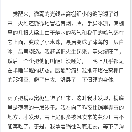
一觉醒来，微弱的光线从窝棚细小的缝隙透了进
来，火堆还微微地冒着青烟，冷，手脚冰凉，窝棚
里的几根大梁上由于烧水的蒸气和我们的哈气落在
它上面，变成了小水珠，最后变成了薄薄的一层白
冰，晶莹剔透。我赶紧把火生起来，等火烧旺了，
然后一个个把他们叫醒！没睡好，一晚上几乎都是
在半睡半醒的状态。腰酸背痛！我推开堵在窝棚口
的那捆草，爬了出去。舒展了一下僵硬的身体。
虎子把锅从窝棚里递了出来，这时我才发现，锅底
里是薄薄的一层沙子。我看向了昨夜往锅里弄雪的
地方，才发现，雪上是很多被风吹来的黄沙！雪不
能再吃了，于是，我拿着锅往沟底走去。等下了沟