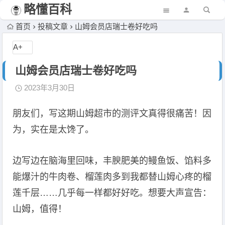
略懂百科
首页
投稿文章
山姆会员店瑞士卷好吃吗
A+
山姆会员店瑞士卷好吃吗
2023年3月30日
朋友们，写这期山姆超市的测评文真得很痛苦！因
为，实在是太馋了。
边写边在脑海里回味，丰腴肥美的鳗鱼饭、馅料多
能爆汁的牛肉卷、榴莲肉多到我都替山姆心疼的榴
莲千层……几乎每一样都好好吃。想要大声宣告：
山姆，值得！