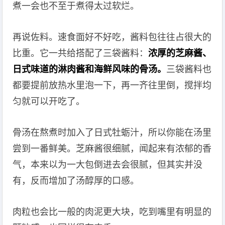
煮一会也不至于煮得太过软烂。
再说佐料。速食面好不好吃，酱料包往往占很大的
比重。它一共给搭配了三袋酱料：
浓厚的芝麻酱、
日式味道的淋肉酱和海鲜风味的骨汤。
三袋酱料也
都要提前放热水里泡一下，再一齐往里倒，搅拌均
匀就可以开吃了。
骨汤在熬煮时加入了日式牡蛎汁，所以你能在汤里
尝到一番鲜美。芝麻酱很细腻，闻起来有浓郁的香
气，本来以为一大包倒进去会很腻，但其实并没
有，反而增加了汤醇厚的口感。
肉粒也会比一般的肉泥更大块，吃到嘴里有明显的