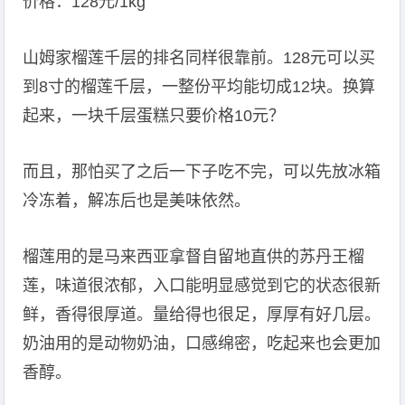
价格：128元/1kg
山姆家榴莲千层的排名同样很靠前。128元可以买
到8寸的榴莲千层，一整份平均能切成12块。换算
起来，一块千层蛋糕只要价格10元？
而且，那怕买了之后一下子吃不完，可以先放冰箱
冷冻着，解冻后也是美味依然。
榴莲用的是马来西亚拿督自留地直供的苏丹王榴
莲，味道很浓郁，入口能明显感觉到它的状态很新
鲜，香得很厚道。量给得也很足，厚厚有好几层。
奶油用的是动物奶油，口感绵密，吃起来也会更加
香醇。