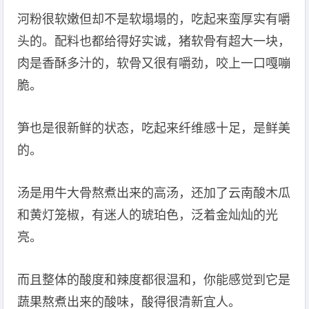
河粉很软嫩但却不是软塌塌的，吃起来蛮厚实有嚼
头的。配料也都给得好实诚，猪软骨有超大一块，
肉是香酥多汁的，软骨又很有嚼劲，咬上一口嘎嘣
脆。
笋也是很新鲜的状态，吃起来纤维感十足，是鲜美
的。
汤是用牛大骨熬煮出来的高汤，还加了云南酸木瓜
和黄灯笼椒，有迷人的琥珀色，泛着金灿灿的光
亮。
而且整体的酸度和辣度都很温和，你能感觉到它是
蔬果熬煮出来的酸味，酸得很清新宜人。