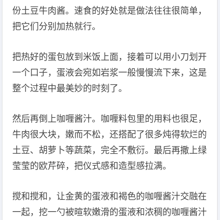
份土豆牛肉酱。速食的好处就是做法往往很简单，
把它们分别加热就行。
把热好的蛋包放到米饭上面，接着可以用小刀划开
一个口子，蛋液会宛如岩浆一般慢慢流下来，这是
整个过程中最美妙的时刻了。
然后再倒上咖喱酱汁。咖喱料包里的用料也很足，
牛肉很大块，嫩而不松，还搭配了很多炖得软烂的
土豆、胡萝卜等蔬菜，完全不敷衍。最后再撒上绿
莹莹的欧芹碎，把仪式感和造型感拉满。
搅和搅和，让金黄的蛋液和褐色的咖喱酱汁交融在
一起，挖一勺被暄软嫩滑的蛋液和浓稠的咖喱酱汁