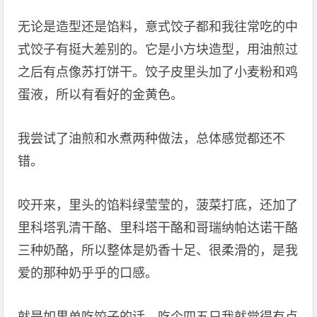
无论是造型还是馅料，意式饺子都和我往常吃的中
式饺子有挺大差别的。它是小方块造型，用油煎过
之后有点像苏打饼干。饺子皮里头加了小麦粉和鸡
蛋液，所以有看好的金黄色。
我尝试了油煎和水煮两种做法，总体感觉都还不
错。
咬开来，里头的馅料绿莹莹的，菠菜打底，还加了
里科塔乳清干酪、里科塔干酪和哥瑞纳帕达诺干酪
三种奶酪，所以整体是奶香十足、很柔滑的，是我
爱的那种奶乎乎的口感。