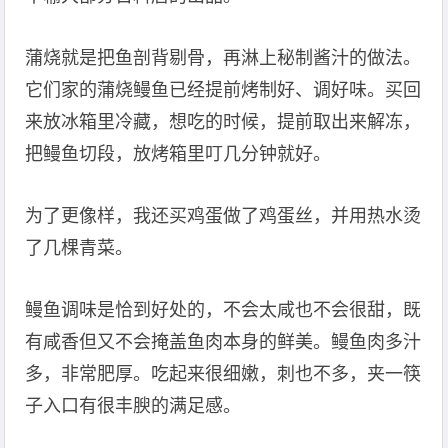
蒲烧就是把鱼剖背剔骨，再淋上秘制酱汁的做法。
它们家的蒲烧鳗鱼已经提前烤制好、调好味。买回
来放冰箱里冷藏，想吃的时候，提前取出来解冻，
把鳗鱼切段，放烤箱里叮几分钟就好。
为了更像样，我还买鸡蛋做了鸡蛋丝，并用热水烫
了几棵青菜。
鳗鱼调味是恰到好处的，不会太咸也不会很甜，既
有咸香但又不会掩盖鱼肉本身的鲜美。鳗鱼肉多汁
多，非常肥厚。吃起来很细嫩，刺也不多，夹一筷
子入口有很丰腴的满足感。