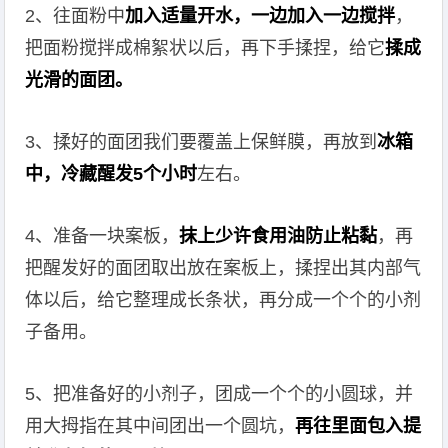
2、往面粉中
加入适量开水，一边加入一边搅拌
，
把面粉搅拌成棉絮状以后，再下手揉捏，给它
揉成
光滑的面团。
3、揉好的面团我们要覆盖上保鲜膜，再放到
冰箱
中，冷藏醒发5个小时
左右。
4、准备一块案板，
抹上少许食用油防止粘黏
，再
把醒发好的面团取出放在案板上，揉捏出其内部气
体以后，给它整理成长条状，再分成一个个的小剂
子备用。
5、把准备好的小剂子，团成一个个的小圆球，并
用大拇指在其中间团出一个圆坑，
再往里面包入提