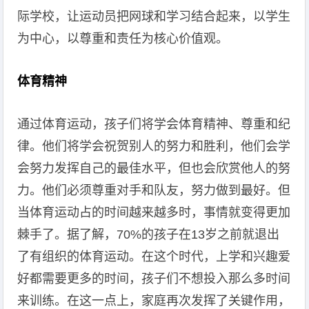
际学校，让运动员把网球和学习结合起来，以学生
为中心，以尊重和责任为核心价值观。
体育精神
通过体育运动，孩子们将学会体育精神、尊重和纪
律。他们将学会祝贺别人的努力和胜利，他们会学
会努力发挥自己的最佳水平，但也会欣赏他人的努
力。他们必须尊重对手和队友，努力做到最好。但
当体育运动占的时间越来越多时，事情就变得更加
棘手了。据了解，70%的孩子在13岁之前就退出
了有组织的体育运动。在这个时代，上学和兴趣爱
好都需要更多的时间，孩子们不想投入那么多时间
来训练。在这一点上，家庭再次发挥了关键作用，