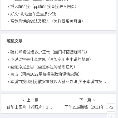
插入超链接（ppt超链接直接进入网页）
好文: 北站坐车金堂多少钱
蛋黄月饼的做法及配方（怎样做蛋黄月饼）
随机文章
碳13呼吸试烟多少正常（幽门杆菌螺旋呼气）
小说架空是什么意思（写架空历史小说的禁忌）
画蛇添足意思（画蛇添足的意思造句）
直击（河南2022军校招生政治评估启动）
本溪市按比例分散安置残疾人就业办法[关于本溪市按比例分散安置残疾人就业办法的简介]
上一篇
下一篇
普陀山图片（老照片：1922年的普陀山）
干什么最赚钱（2021年干什么行业最赚钱？）