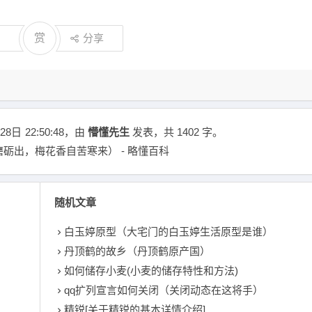
赏
分享
28日
22:50:48
，由
懵懂先生
发表，共 1402 字。
砺出，梅花香自苦寒来） - 略懂百科
随机文章
白玉婷原型（大宅门的白玉婷生活原型是谁）
丹顶鹤的故乡（丹顶鹤原产国）
如何储存小麦(小麦的储存特性和方法)
qq扩列宣言如何关闭（关闭动态在这将手）
精锐[关于精锐的基本详情介绍]