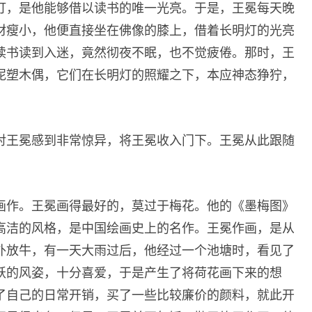
灯，是他能够借以读书的唯一光亮。于是，王冕每天晚
材瘦小，他便直接坐在佛像的膝上，借着长明灯的光亮
读书读到入迷，竟然彻夜不眠，也不觉疲倦。那时，王
泥塑木偶，它们在长明灯的照耀之下，本应神态狰狞，
对王冕感到非常惊异，将王冕收入门下。王冕从此跟随
画作。王冕画得最好的，莫过于梅花。他的《墨梅图》
高洁的风格，是中国绘画史上的名作。王冕作画，是从
外放牛，有一天大雨过后，他经过一个池塘时，看见了
妖的风姿，十分喜爱，于是产生了将荷花画下来的想
了自己的日常开销，买了一些比较廉价的颜料，就此开