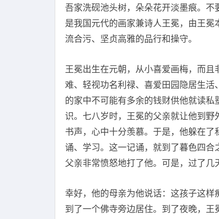
吾家洗砚池头树，朵朵花开淡墨痕。不
是我国元代的画家兼诗人王冕，由王冕
流合污、坚贞高雅的品行和操守。
王冕出生在元朝，从小喜爱画梅，而且
难、轻视功名利禄、喜爱田园隐居生活
的家中不可能有多余的钱财供他就读私
识。七八岁时，王冕的父亲就让他到野
书声，心中十分羡慕。于是，他躲在了
诵、学习。这一记诵，就到了暮色四合
父亲非常愤怒地打了他。可是，过了几
幸好，他的母亲为他说话：这孩子这样
到了一个佛寺旁边居住。到了夜晚，王