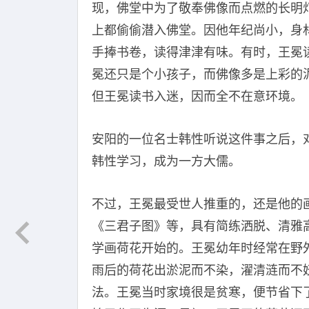
现，佛堂中为了敬奉佛像而点燃的长明
上都偷偷潜入佛堂。因他年纪尚小，身
手捧书卷，读得津津有味。有时，王冕
冕还只是个小孩子，而佛像多是上彩的
但王冕读书入迷，因而全不在意环境。
安阳的一位名士韩性听说这件事之后，
韩性学习，成为一方大儒。
不过，王冕最受世人推重的，还是他的
《三君子图》等，具有简练洒脱、清雅
学画荷花开始的。王冕幼年时经常在野
雨后的荷花出淤泥而不染，濯清涟而不
法。王冕当时家境很是贫寒，便节省下