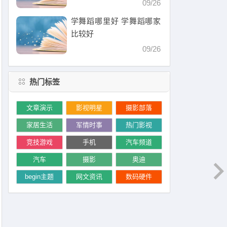
09/26
学舞蹈哪里好 学舞蹈哪家
比较好
09/26
热门标签
文章演示
影视明星
摄影部落
家居生活
军情时事
热门影视
竞技游戏
手机
汽车频道
汽车
摄影
奥迪
begin主题
网文资讯
数码硬件