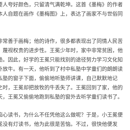
要人夸好颜色，只留清气满乾坤。这首《墨梅》的作者
本人自题在画作《墨梅图》上，表达了画家不与世俗同
非常善于画梅；他的诗作，很多都表现出了同情人民苦
、蔑视权贵的进步性。王冕少年时，家中非常贫困，他
塾。因此，好学的王冕只能找别的途径努力学习文化知
外放牛。有一天，他听到了村中私塾中学童们的朗朗读
私塾的窗子下面，偷偷地听塾师讲课，自己默默地记
之时，王冕却把放牧的牛丢失了。王冕回到了家，他的
天，王冕又偷偷地跑到私塾的窗外去听学童们读书了。
痴心读书，为什么不任凭他这么做呢？于是，小王冕便
冕没有灯读书，他为此很是苦恼。不过，很快他便发