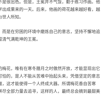
不是很出色。但是，王冕并不气馁，勤于练习作画。他
学出成果来的一天。后来，他画的荷花越来越好看，越
为世人所知。
，而是在穷困的环境中磨炼自己的意志，坚持不懈地追
留清气满乾坤的王冕。
的梅花，唯有在寒冬腊月之时傲然开放，才能显现出它
可怕的，是人不能从苦难中抬起头来，凭借坚定的意志
摧，这才能使得一个人终成大器。所谓梅花香自苦寒
拼尽全部力量去追寻，这样的人，最终总会摘到最甜美