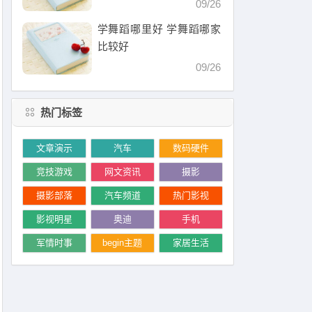
09/26
学舞蹈哪里好 学舞蹈哪家
比较好
09/26
热门标签
文章演示
汽车
数码硬件
竞技游戏
网文资讯
摄影
摄影部落
汽车频道
热门影视
影视明星
奥迪
手机
军情时事
begin主题
家居生活