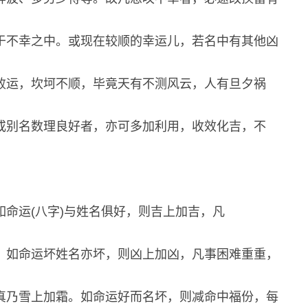
于不幸之中。或现在较顺的幸运儿，若名中有其他凶
败运，坎坷不顺，毕竟天有不测风云，人有旦夕祸
或别名数理良好者，亦可多加利用，收效化吉，不
命运(八字)与姓名俱好，则吉上加吉，凡
。如命运坏姓名亦坏，则凶上加凶，凡事困难重重，
真乃雪上加霜。如命运好而名坏，则减命中福份，每