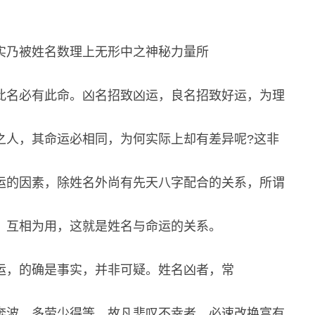
实乃被姓名数理上无形中之神秘力量所
此名必有此命。凶名招致凶运，良名招致好运，为理
之人，其命运必相同，为何实际上却有差异呢?这非
运的因素，除姓名外尚有先天八字配合的关系，所谓
，互相为用，这就是姓名与命运的关系。
运，的确是事实，并非可疑。姓名凶者，常
奔波、多劳少得等。故凡悲叹不幸者，必速改换富有