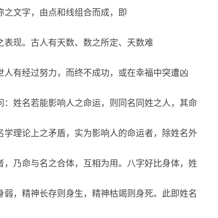
称之文字，由点和线组合而成，即
之表现。古人有天数、数之所定、天数难
世人有经过努力，而终不成功，或在幸福中突遭凶
问：姓名若能影响人之命运，则同名同姓之人，其命
名学理论上之矛盾，实为影响人的命运者，除姓名外
者，乃命与名之合体，互相为用。八字好比身体，姓
身弱，精神长存则身生，精神枯竭则身死。此即姓名