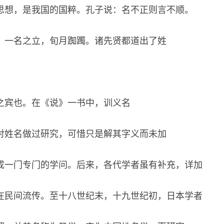
思想，是我国的国粹。孔子说：名不正则言不顺。
：一名之立，旬月踟躅。诸先贤都道出了姓
之宾也。在《说》一书中，训义名
对姓名做过研究，可惜只是解其字义而未加
成一门专门的学问。后来，各代学者虽有补充，详加
在民间流传。至十八世纪末，十九世纪初，日本学者