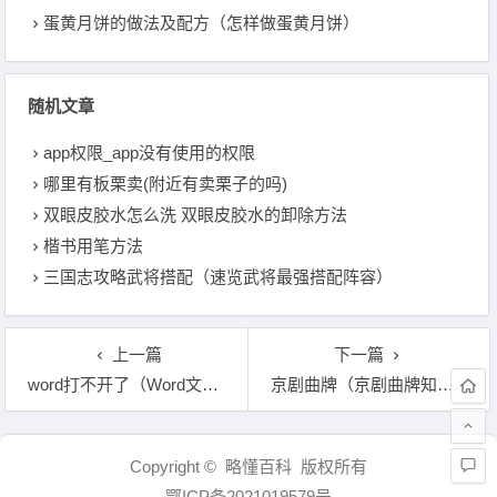
蛋黄月饼的做法及配方（怎样做蛋黄月饼）
随机文章
app权限_app没有使用的权限
哪里有板栗卖(附近有卖栗子的吗)
双眼皮胶水怎么洗 双眼皮胶水的卸除方法
楷书用笔方法
三国志攻略武将搭配（速览武将最强搭配阵容）
上一篇
下一篇
word打不开了（Word文字技巧—Word打不开怎么修复）
京剧曲牌（京剧曲牌知多少？）
文章导航
Copyright © 略懂百科 版权所有
鄂ICP备2021019579号