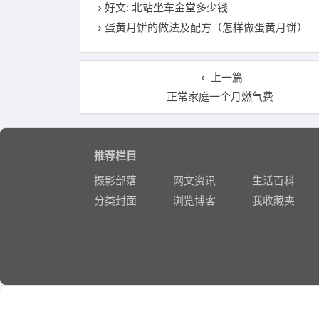
好文: 北站坐车金堂多少钱
蛋黄月饼的做法及配方（怎样做蛋黄月饼）
上一篇
正常家庭一个月燃气费
推荐栏目
摄影部落
网文资讯
生活百科
分类封面
浏览博客
我收藏夹