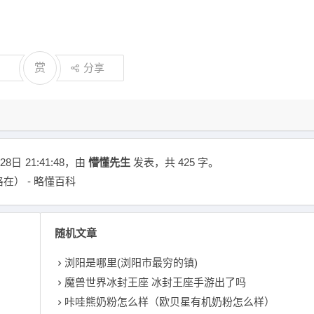
赏
分享
28日
21:41:48
，由
懵懂先生
发表，共 425 字。
在） - 略懂百科
随机文章
浏阳是哪里(浏阳市最穷的镇)
魔兽世界冰封王座 冰封王座手游出了吗
咔哇熊奶粉怎么样（欧贝星有机奶粉怎么样）