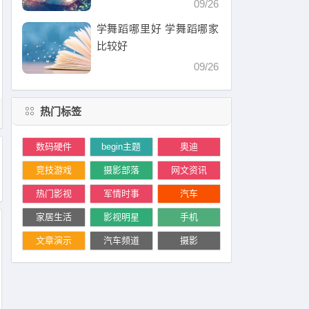
09/26
学舞蹈哪里好 学舞蹈哪家
比较好
09/26
热门标签
数码硬件
begin主题
奥迪
竞技游戏
摄影部落
网文资讯
热门影视
军情时事
汽车
家居生活
影视明星
手机
文章演示
汽车频道
摄影