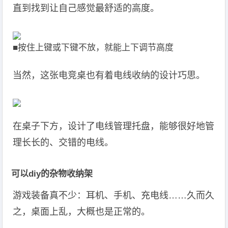
直到找到让自己感觉最舒适的高度。
■按住上键或下键不放，就能上下调节高度
当然，这张电竞桌也有着电线收纳的设计巧思。
在桌子下方，设计了电线管理托盘，能够很好地管
理长长的、交错的电线。
可以diy的杂物收纳架
游戏装备真不少：耳机、手机、充电线……久而久
之，桌面上乱，大概也是正常的。