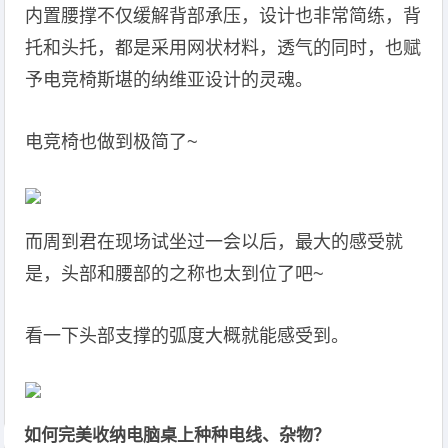
内置腰撑不仅缓解背部承压，设计也非常简练，背
托和头托，都是采用网状材料，透气的同时，也赋
予电竞椅斯堪的纳维亚设计的灵魂。
电竞椅也做到极简了~
而周到君在现场试坐过一会以后，最大的感受就
是，头部和腰部的之称也太到位了吧~
看一下头部支撑的弧度大概就能感受到。
如何完美收纳电脑桌上种种电线、杂物？