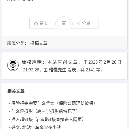
赞
0
赏
分享
所属分类：
投稿文章
版权声明：
本站原创文章，于2023年2月28日
21:33:26
，由
懵懂先生
发表，共 2141 字。
相关文章
保险报销需要什么手续（保险公司理赔被保）
什么是摄影（高三学摄影后悔死了）
插入超链接（ppt超链接直接进入网页）
好文: 北站坐车金堂多少钱