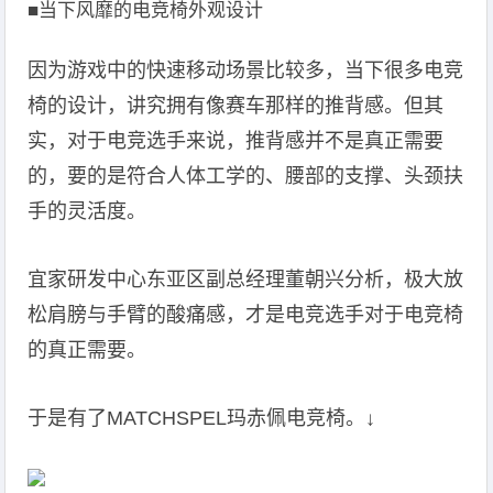
■当下风靡的电竞椅外观设计
因为游戏中的快速移动场景比较多，当下很多电竞
椅的设计，讲究拥有像赛车那样的推背感。但其
实，对于电竞选手来说，推背感并不是真正需要
的，要的是符合人体工学的、腰部的支撑、头颈扶
手的灵活度。
宜家研发中心东亚区副总经理董朝兴分析，极大放
松肩膀与手臂的酸痛感，才是电竞选手对于电竞椅
的真正需要。
于是有了MATCHSPEL玛赤佩电竞椅。↓