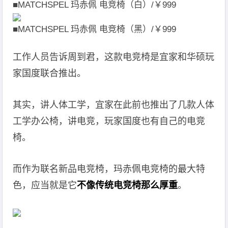
■MATCHSPEL 玛赤佩 电竞椅（白）/￥999
■MATCHSPEL 玛赤佩 电竞椅（黑）/￥999
工作人员告诉周到君，这款电竞椅是宜家和华硕玩
家国度联合推出。
其实，讲人体工学，宜家在此前也推出了几款人体
工学办公椅，讲电竞，玩家国度也有自己的电竞
椅。
而作为联名新品电竞椅，玛赤佩电竞椅的最大特
色，应当就是它
不像传统电竞椅那么厚重
。