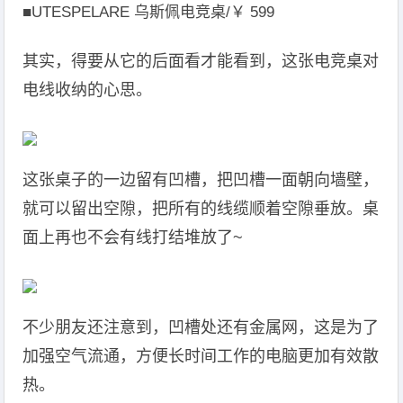
■UTESPELARE 乌斯佩电竞桌/￥ 599
其实，得要从它的后面看才能看到，这张电竞桌对
电线收纳的心思。
这张桌子的一边留有凹槽，把凹槽一面朝向墙壁，
就可以留出空隙，把所有的线缆顺着空隙垂放。桌
面上再也不会有线打结堆放了~
不少朋友还注意到，凹槽处还有金属网，这是为了
加强空气流通，方便长时间工作的电脑更加有效散
热。