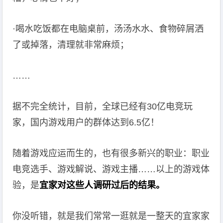
·喝水吃饭都在电脑桌前，汤汤水水、食物碎屑洒
了或掉落，清理就非常麻烦；
……
据不完全统计，目前，全球已经有30亿电竞玩
家，国内游戏用户的群体达到6.5亿！
随着游戏应运而生的，也有很多新兴的职业：职业
电竞选手、游戏解说、游戏主播……以上的游戏体
验，是
宜家对这些人调研过后的结果。
你没听错，就是我们常常一逛就是一整天的宜家家