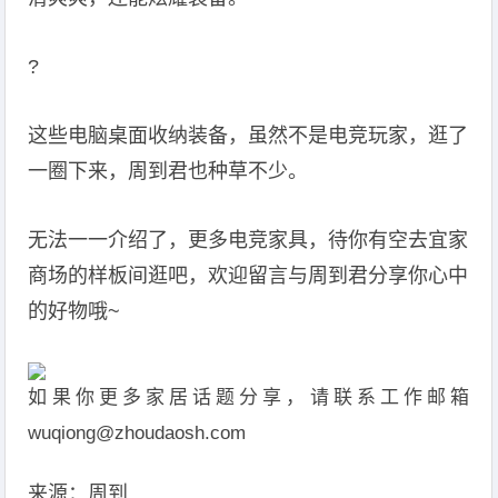
?
这些电脑桌面收纳装备，虽然不是电竞玩家，逛了
一圈下来，周到君也种草不少。
无法一一介绍了，更多电竞家具，待你有空去宜家
商场的样板间逛吧，欢迎留言与周到君分享你心中
的好物哦~
如果你更多家居话题分享，请联系工作邮箱
wuqiong@zhoudaosh.com
来源：周到