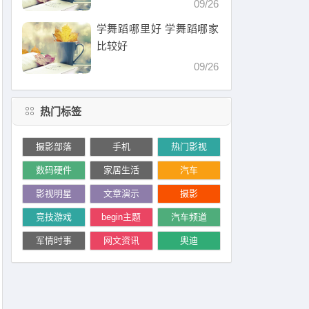
09/26
学舞蹈哪里好 学舞蹈哪家
比较好
09/26
热门标签
摄影部落
手机
热门影视
数码硬件
家居生活
汽车
影视明星
文章演示
摄影
竞技游戏
begin主题
汽车频道
军情时事
网文资讯
奥迪