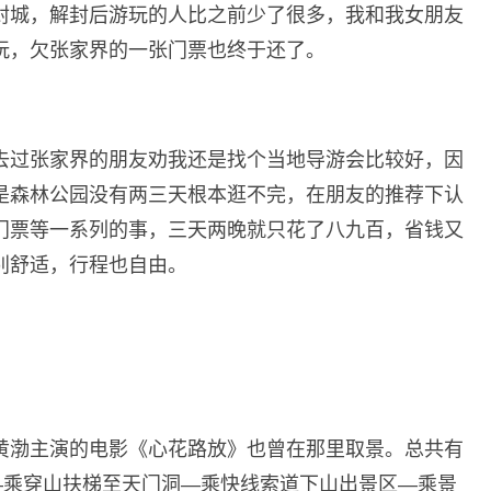
封城，解封后游玩的人比之前少了很多，我和我女朋友
玩，欠张家界的一张门票也终于还了。
去过张家界的朋友劝我还是找个当地导游会比较好，因
是森林公园没有两三天根本逛不完，在朋友的推荐下认
门票等一系列的事，三天两晚就只花了八九百，省钱又
别舒适，行程也自由。
黄渤主演的电影《心花路放》也曾在那里取景。总共有
—乘穿山扶梯至天门洞—乘快线索道下山出景区—乘景