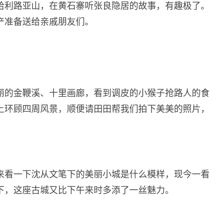
哈利路亚山，在黄石寨听张良隐居的故事，有趣极了。
产准备送给亲戚朋友们。
丽的金鞭溪、十里画廊，看到调皮的小猴子抢路人的食
上环顾四周风景，顺便请田田帮我们拍下美美的照片，
来看一下沈从文笔下的美丽小城是什么模样，现今一看
下，这座古城又比下午来时多添了一丝魅力。