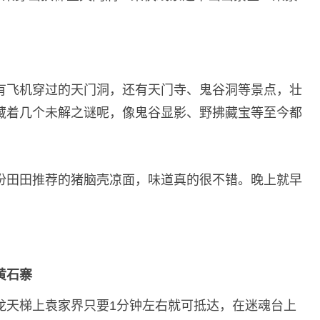
有飞机穿过的天门洞，还有天门寺、鬼谷洞等景点，壮
藏着几个未解之谜呢，像鬼谷显影、野拂藏宝等至今都
份田田推荐的猪脑壳凉面，味道真的很不错。晚上就早
黄石寨
龙天梯上袁家界只要1分钟左右就可抵达，在迷魂台上