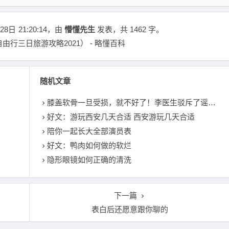
28日
21:20:14
，由
懵懂先生
发表，共 1462 字。
行三日旅游攻略2021） - 略懂百科
随机文章
膝盖软骨一旦受损，就不好了！李医生驳斥了谣言:5点做好或加速恢复
好文：游玩西安几天合适 西安游玩几天合适
陪你一起长大全部演员表
好文：鸭肉如何做的软烂
隐形眼镜如何正确的清洗
下一篇
表白后还愿意跟你聊的