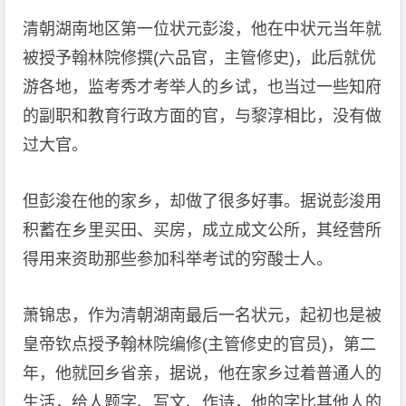
清朝湖南地区第一位状元彭浚，他在中状元当年就
被授予翰林院修撰(六品官，主管修史)，此后就优
游各地，监考秀才考举人的乡试，也当过一些知府
的副职和教育行政方面的官，与黎淳相比，没有做
过大官。
但彭浚在他的家乡，却做了很多好事。据说彭浚用
积蓄在乡里买田、买房，成立成文公所，其经营所
得用来资助那些参加科举考试的穷酸士人。
萧锦忠，作为清朝湖南最后一名状元，起初也是被
皇帝钦点授予翰林院编修(主管修史的官员)，第二
年，他就回乡省亲，据说，他在家乡过着普通人的
生活，给人题字、写文、作诗，他的字比其他人的