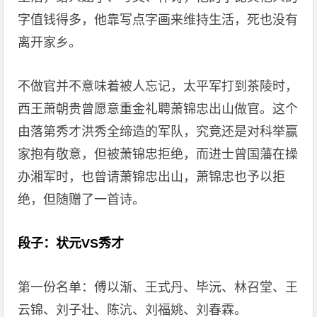
字值钱得多，他靠写点字画来维持生活，死也没有
离开家乡。
不做官并不意味着被人忘记，太平军打到茶陵时，
西王萧朝贵曾愿意重金礼聘萧锦忠出山做官。这个
由落第秀才洪秀全缔造的军队，究竟还是对科举赢
家抱有敬意，但被萧锦忠拒绝，而进士曾国藩在操
办湘军时，也曾请萧锦忠出山，萧锦忠也予以拒
绝，但随赠了一首诗。
段子：状元VS秀才
第一份名单：傅以渐、王式丹、毕沅、林召堂、王
云锦、刘子壮、陈沆、刘福姚、刘春霖。