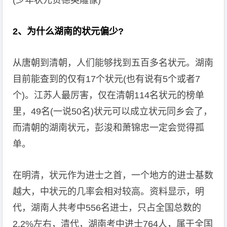
(少年状元贺德英雕像)
2、为什么湖南的状元偏少?
从唐朝到清朝，人们能够找到五百多名状元。湖南
目前能查到的仅有17个状元(也有说有5个或者7
个)。江苏人最厉害，仅在清朝114名状元的榜单
里，49名(一说50名)状元可以成立状元同乡会了，
而清朝的湖南状元，彭浚和萧锦忠一定会觉得孤
单。
在明清，状元作为进士之首，一个地方的进士基数
越大，中状元的几率会相对较高。资料显示，明
代，湖南人共考中556名进士，只占全国总数的
2.2%左右，清代，湖南考中进士764人，属于全国