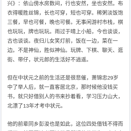
兴》：依山傍水房数间，行也安然，坐也安然。布
衣得暖胜丝锦，长也可穿，短也可穿。稀粥淡饭饱
三餐，早也可餐，晚也可餐。无事闲游村市栈，棋
也玩玩，牌也玩玩。雨过于晴上小船，今也谈谈，
古也谈谈。夜归儿女笑灯前，饭在一边，菜在一
边。不是神仙，胜似神仙。玩牌、下棋、聊天、逛
街、带仔，状元郎的生活好不逍遥。
但在中状元之前的生活还是很悲催，萧锦忠29岁
中了举人后，就一直客居北京，那时候他没钱买
书，就只好借别人的书来抄着看，学习压力山大，
北漂了13年才考中状元。
他的前辈同乡彭浚也是如此，这位四处借钱不得而