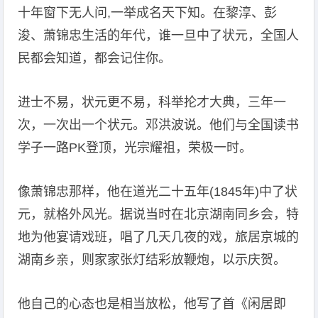
十年窗下无人问,一举成名天下知。在黎淳、彭
浚、萧锦忠生活的年代，谁一旦中了状元，全国人
民都会知道，都会记住你。
进士不易，状元更不易，科举抡才大典，三年一
次，一次出一个状元。邓洪波说。他们与全国读书
学子一路PK登顶，光宗耀祖，荣极一时。
像萧锦忠那样，他在道光二十五年(1845年)中了状
元，就格外风光。据说当时在北京湖南同乡会，特
地为他宴请戏班，唱了几天几夜的戏，旅居京城的
湖南乡亲，则家家张灯结彩放鞭炮，以示庆贺。
他自己的心态也是相当放松，他写了首《闲居即