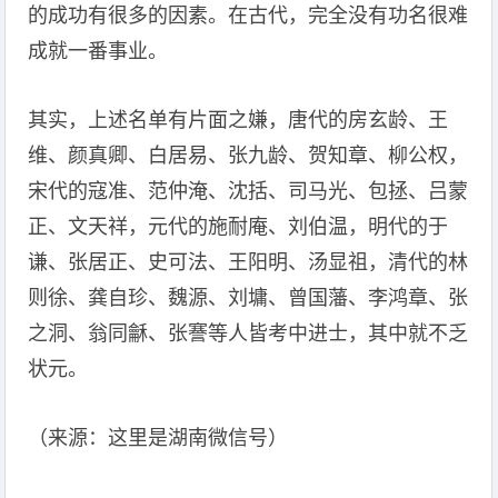
的成功有很多的因素。在古代，完全没有功名很难
成就一番事业。
其实，上述名单有片面之嫌，唐代的房玄龄、王
维、颜真卿、白居易、张九龄、贺知章、柳公权，
宋代的寇准、范仲淹、沈括、司马光、包拯、吕蒙
正、文天祥，元代的施耐庵、刘伯温，明代的于
谦、张居正、史可法、王阳明、汤显祖，清代的林
则徐、龚自珍、魏源、刘墉、曾国藩、李鸿章、张
之洞、翁同龢、张謇等人皆考中进士，其中就不乏
状元。
（来源：这里是湖南微信号）