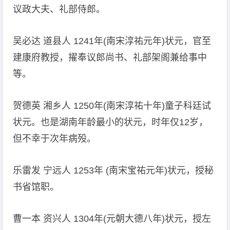
议政大夫、礼部侍郎。
吴必达 道县人 1241年(南宋淳祐元年)状元，官至
建康府教授，擢奉议郎尚书、礼部架阁兼给事中
等。
贺德英 湘乡人 1250年(南宋淳祐十年)童子科廷试
状元。也是湖南年龄最小的状元，时年仅12岁，
但不幸于次年病殁。
乐雷发 宁远人 1253年 (南宋宝祐元年)状元，授秘
书省馆职。
曹一本 资兴人 1304年(元朝大德八年)状元，授左