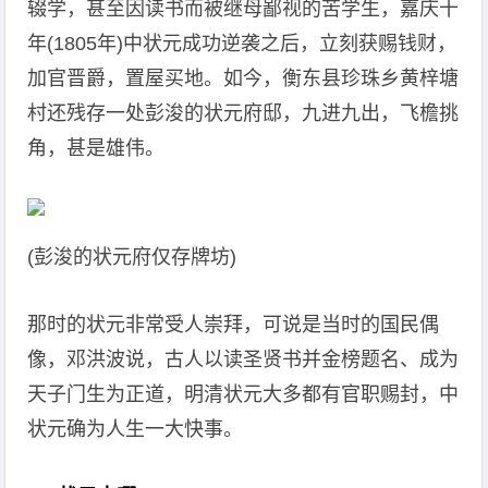
辍学，甚至因读书而被继母鄙视的苦学生，嘉庆十
年(1805年)中状元成功逆袭之后，立刻获赐钱财，
加官晋爵，置屋买地。如今，衡东县珍珠乡黄梓塘
村还残存一处彭浚的状元府邸，九进九出，飞檐挑
角，甚是雄伟。
(彭浚的状元府仅存牌坊)
那时的状元非常受人崇拜，可说是当时的国民偶
像，邓洪波说，古人以读圣贤书并金榜题名、成为
天子门生为正道，明清状元大多都有官职赐封，中
状元确为人生一大快事。