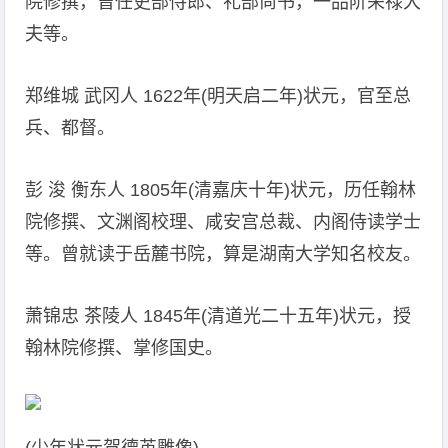
院修撰，曾任吏部侍郎、礼部尚书，一品阶荣禄大
夫等。
郑维城 武冈人 1622年(明天启二年)状元，官至总
兵、都督。
彭 浚 衡东人 1805年(清嘉庆十年)状元，历任翰林
院修撰、文渊阁校理、咸安宫总裁、内阁侍读学士
等。曾就读于岳麓书院，算是湖南大学知名校友。
萧锦忠 茶陵人 1845年(清道光二十五年)状元，授
翰林院修撰、掌修国史。