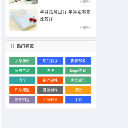
09/26
学舞蹈哪里好 学舞蹈哪家
比较好
09/26
热门标签
文章演示
热门影视
摄影部落
家居生活
奥迪
begin主题
汽车
数码硬件
网文资讯
汽车频道
竞技游戏
摄影
影视明星
军情时事
手机