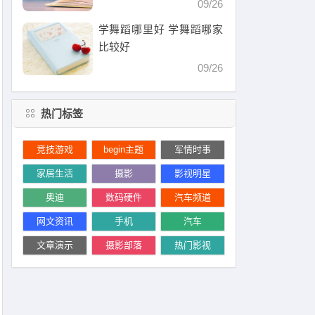
09/26
学舞蹈哪里好 学舞蹈哪家
比较好
09/26
热门标签
竞技游戏
begin主题
军情时事
家居生活
摄影
影视明星
奥迪
数码硬件
汽车频道
网文资讯
手机
汽车
文章演示
摄影部落
热门影视