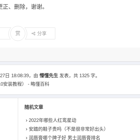
更正、删除，谢谢。
赏
分享
27日
18:08:39
，由
懵懂先生
发表，共 1325 字。
10安装教程） - 略懂百科
随机文章
2022年哪些人红鸾星动
安踏的鞋子贵吗（不是很非常好出头）
润唇膏哪个牌子好 男士润唇膏排名