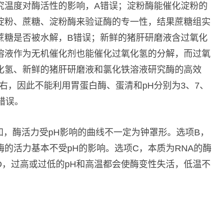
究温度对酶活性的影响，A错误；淀粉酶能催化淀粉的
淀粉、蔗糖、淀粉酶来验证酶的专一性，结果蔗糖组实
蔗糖是否被水解，B错误；新鲜的猪肝研磨液含过氧化
溶液作为无机催化剂也能催化过氧化氢的分解，而过氧
化氢、新鲜的猪肝研磨液和氯化铁溶液研究酶的高效
左右，因此不能利用胃蛋白酶、蛋清和pH分别为3、7、
错误。
知，酶活力受pH影响的曲线不一定为钟罩形。选项B，
酶的活力基本不受pH的影响。选项C，本质为RNA的酶
D，过高或过低的pH和高温都会使酶变性失活，低温不