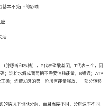
力基本不受pH的影响
反应
失活
腺苷（腺嘌呤和核糖），P代表磷酸基团，T代表三个，因
正确；淀粉水解成葡萄糖不需要消耗能量，B错误；ATP
C正确；酒精发酵的第一阶段有能量释放，一部分转移
。
酶的情况下也能分解，而且温度不同，分解速率不同，