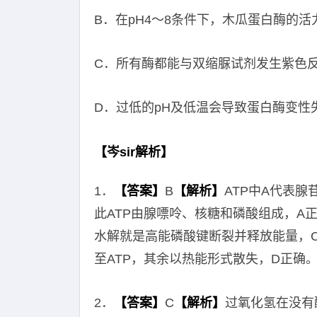
B．在pH4～8条件下，木瓜蛋白酶的活
C．所有酶都能与双缩脲试剂发生紫色
D．过低的pH及低温会导致蛋白酶变性
【岑sir解析】
1．
【答案】
B
【解析】
ATP中A代表
此ATP由腺嘌呤、核糖和磷酸组成，A
水解就是高能磷酸键断裂并释放能量，
至ATP，其余以热能形式散失，D正确
2．
【答案】
C
【解析】
过氧化氢在没有