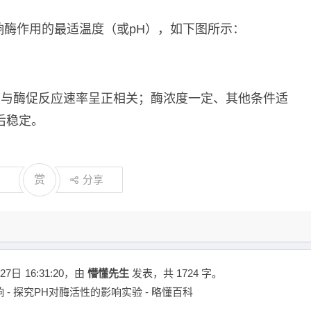
响酶作用的最适温度（或pH），如下图所示：
度与酶促反应速率呈正相关；酶浓度一定、其他条件适
后稳定。
赏
分享
27日
16:31:20
，由
懵懂先生
发表，共 1724 字。
 - 探究PH对酶活性的影响实验 - 略懂百科