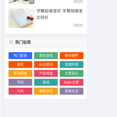
09/26
学舞蹈哪里好 学舞蹈哪家
比较好
09/26
热门标签
热门影视
竞技游戏
数码硬件
摄影
网文资讯
军情时事
影视明星
汽车频道
文章演示
手机
奥迪
begin主题
汽车
摄影部落
家居生活