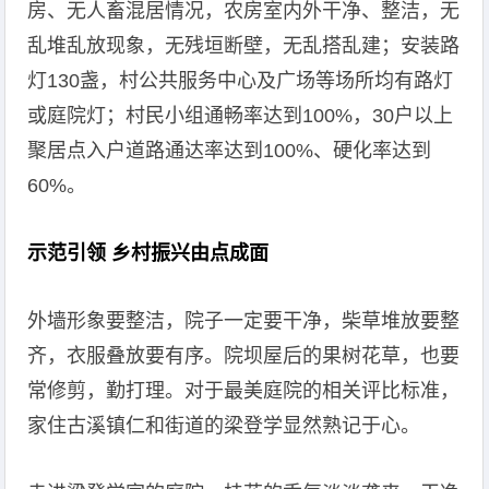
房、无人畜混居情况，农房室内外干净、整洁，无
乱堆乱放现象，无残垣断壁，无乱搭乱建；安装路
灯130盏，村公共服务中心及广场等场所均有路灯
或庭院灯；村民小组通畅率达到100%，30户以上
聚居点入户道路通达率达到100%、硬化率达到
60%。
示范引领 乡村振兴由点成面
外墙形象要整洁，院子一定要干净，柴草堆放要整
齐，衣服叠放要有序。院坝屋后的果树花草，也要
常修剪，勤打理。对于最美庭院的相关评比标准，
家住古溪镇仁和街道的梁登学显然熟记于心。