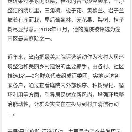
走进梁登学家的庭院，桂花的香气淡淡袭来，干净
整洁的院坝里，三角梅、栀子花、黄桷兰、君子兰
靠着有序而栽，屋后葡萄林、无花果、梨树、桔子
树尽显绿意。2018年11月，他的庭院被评选为潼
南区最美庭院之一。
近年来，潼南把最美庭院评选活动作为农村人居环
境整治和美丽乡村建设的重要抓手，由各村、社区
推选1名—2名群众代表组成评委团，实地走访各
家各户，通过查看庭院内外部秩序、种树绿化、循
环利用等方面，引导居民树立新风尚，增强环境整
治能动性，让群众实实在在投身到村庄清洁行动
中。