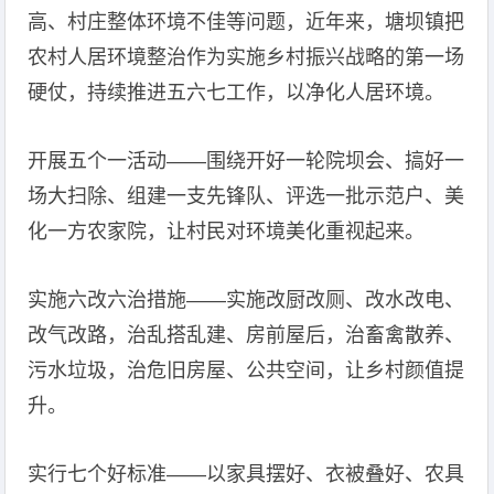
高、村庄整体环境不佳等问题，近年来，塘坝镇把
农村人居环境整治作为实施乡村振兴战略的第一场
硬仗，持续推进五六七工作，以净化人居环境。
开展五个一活动——围绕开好一轮院坝会、搞好一
场大扫除、组建一支先锋队、评选一批示范户、美
化一方农家院，让村民对环境美化重视起来。
实施六改六治措施——实施改厨改厕、改水改电、
改气改路，治乱搭乱建、房前屋后，治畜禽散养、
污水垃圾，治危旧房屋、公共空间，让乡村颜值提
升。
实行七个好标准——以家具摆好、衣被叠好、农具