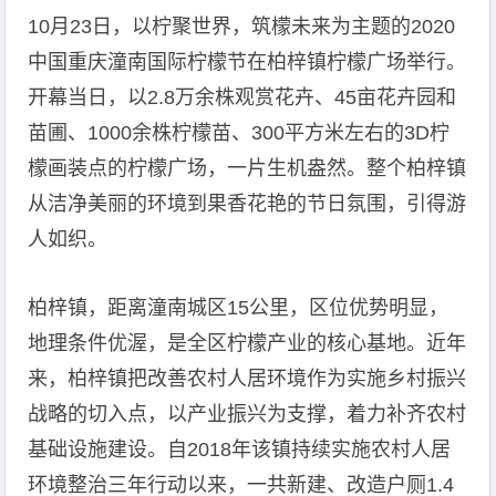
10月23日，以柠聚世界，筑檬未来为主题的2020
中国重庆潼南国际柠檬节在柏梓镇柠檬广场举行。
开幕当日，以2.8万余株观赏花卉、45亩花卉园和
苗圃、1000余株柠檬苗、300平方米左右的3D柠
檬画装点的柠檬广场，一片生机盎然。整个柏梓镇
从洁净美丽的环境到果香花艳的节日氛围，引得游
人如织。
柏梓镇，距离潼南城区15公里，区位优势明显，
地理条件优渥，是全区柠檬产业的核心基地。近年
来，柏梓镇把改善农村人居环境作为实施乡村振兴
战略的切入点，以产业振兴为支撑，着力补齐农村
基础设施建设。自2018年该镇持续实施农村人居
环境整治三年行动以来，一共新建、改造户厕1.4