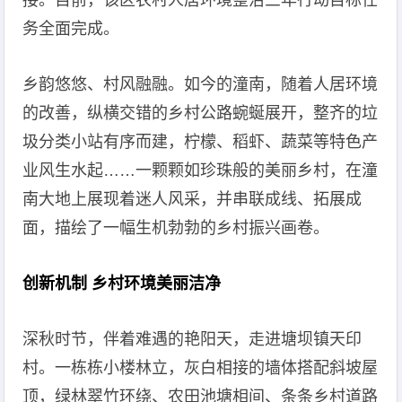
接。目前，该区农村人居环境整治三年行动目标任
务全面完成。
乡韵悠悠、村风融融。如今的潼南，随着人居环境
的改善，纵横交错的乡村公路蜿蜒展开，整齐的垃
圾分类小站有序而建，柠檬、稻虾、蔬菜等特色产
业风生水起……一颗颗如珍珠般的美丽乡村，在潼
南大地上展现着迷人风采，并串联成线、拓展成
面，描绘了一幅生机勃勃的乡村振兴画卷。
创新机制 乡村环境美丽洁净
深秋时节，伴着难遇的艳阳天，走进塘坝镇天印
村。一栋栋小楼林立，灰白相接的墙体搭配斜坡屋
顶，绿林翠竹环绕、农田池塘相间、条条乡村道路