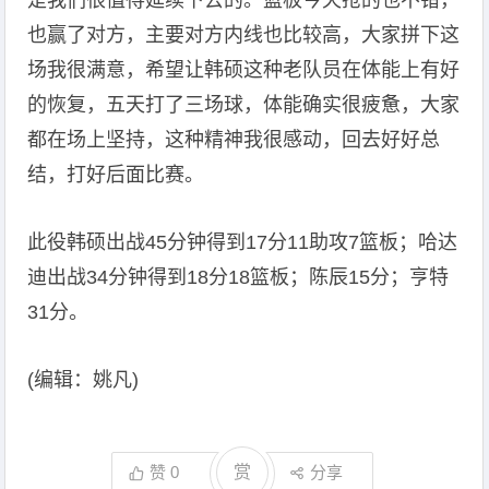
是我们很值得延续下去的。篮板今天抢的也不错，
也赢了对方，主要对方内线也比较高，大家拼下这
场我很满意，希望让韩硕这种老队员在体能上有好
的恢复，五天打了三场球，体能确实很疲惫，大家
都在场上坚持，这种精神我很感动，回去好好总
结，打好后面比赛。
此役韩硕出战45分钟得到17分11助攻7篮板；哈达
迪出战34分钟得到18分18篮板；陈辰15分；亨特
31分。
(编辑：姚凡)
赞
0
赏
分享