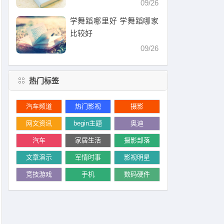
09/26
学舞蹈哪里好 学舞蹈哪家
比较好
09/26
热门标签
汽车频道
热门影视
摄影
网文资讯
begin主题
奥迪
汽车
家居生活
摄影部落
文章演示
军情时事
影视明星
竞技游戏
手机
数码硬件