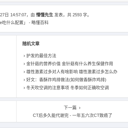
27日
14:57:07
，由
懵懂先生
发表，共 2593 字。
be吃什么配置」 - 略懂百科
随机文章
护发的最佳方法
金针菇的营养价值 金针菇有什么养生保健作用
雄性激素过多对人有啥影响 雄性激素过多怎么办
好文：香酥炸鸡排做法(如何做香酥炸鸡排)
冬天吹空调的注意事项 冬季如何正确吹空调
下一篇
CT后多久能代谢完 - 一年五六次CT致癌了