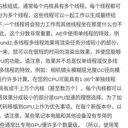
个内核组成，通常每个内核具有多个线程。每个线程都可
分为多个线程，这些线程可以一起工作以生成最终结
下,一个线程将会努力工作而其他线程坐在那里什么也不
此，这个分数非常重要。AE中使用单线程的特效，例
le Playground2.多线程多线程效果将渲染任务分成较小的部分，
一来，就可以在很短的时间内渲染出效果，并使您能够
CPU的功能。请注意，效果并不总是仅单线程或仅多线
多线程的特效，例如：相机镜头模糊屈光度CC径向模
行许多计算。在您的CPU可能具有1-36个单独线程
以具有成千上万个内核（甚至数万个），每个内核都可以
将效果分成较小的部分是GPU加速的理想选择。为了加
U代码移植到GPU上作为优先事项。在每个新版本中，以
行。请注意，某些笔记本电脑和其他设备没有专用的
。这些通常比专用GPU慢许多个数量级。（所以，使用笔