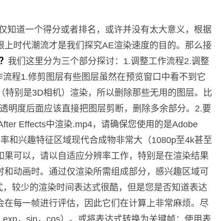
为仅知道一个得分或者排名，或许并没有太大意义，根据
跟上时代潮流才是我们探究AE渲染速度的目的。那么接
？
我们这里分为三个部分探讨：1.调整工作流程2.调整
作流程1.修剪图层有些图层虽然在预览窗口中看不到它
（特别是3D相机）渲染，所以删除那些无用的图层。比
透明度后面应该直接把图层剪断，删除多余部分。2.要
r Effects中渲染.mp4，请确保您使用的是Adobe
适应分辨率和兴趣特征区域现代合成物非常大（1080p至4k甚至
如果可以，请以自适应分辨率工作，特别是在渲染结果
时和动画时。通过仅渲染所需组成部分，感兴趣区域可
式，较少的渲染时间表达式很酷，但是您是否知道表达
会在每一帧进行评估，因此它们在计算上非常麻烦。尽
exp，sin，cos）。或将表达式转换为关键帧：使用表