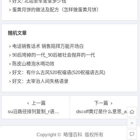
好文: 北站坐车金堂多少钱
蛋黄月饼的做法及配方（怎样做蛋黄月饼）
随机文章
电话销售话术 销售陌拜万能开场白
90后垮掉的一代_90后被社会抛弃的一代
陈皮山楂泡水喝功效
好文：有什么古风520祝福语(520祝福语古风)
好文：太宰治人间失格语录
上一篇
下一篇
su沿路径排列复制_r语言plot画图
dscoff黄灯是什么意思_afs off灯亮怎么解决
文章导航
Copyright © 略懂百科 版权所有