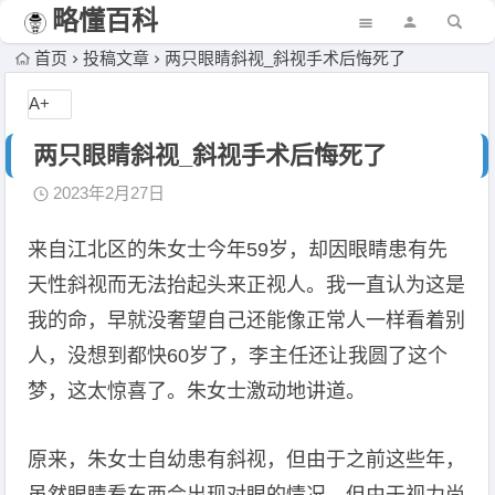
略懂百科
首页
投稿文章
两只眼睛斜视_斜视手术后悔死了
A+
两只眼睛斜视_斜视手术后悔死了
2023年2月27日
来自江北区的朱女士今年59岁，却因眼睛患有先
天性斜视而无法抬起头来正视人。我一直认为这是
我的命，早就没奢望自己还能像正常人一样看着别
人，没想到都快60岁了，李主任还让我圆了这个
梦，这太惊喜了。朱女士激动地讲道。
原来，朱女士自幼患有斜视，但由于之前这些年，