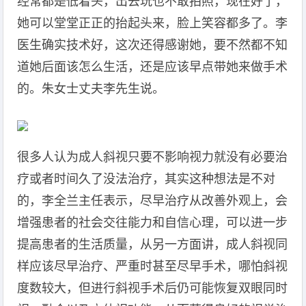
经常都是低着头，出去玩也不敢拍照，现在好了，
她可以堂堂正正的抬起头来，脸上笑容都多了。李
医生确实技术好，这次还得感谢她，要不然都不知
道她后面该怎么生活，还是应该早点带她来做手术
的。朱女士丈夫李先生说。
很多人认为成人斜视只要不影响视力就没有必要治
疗或者时间久了没法治疗，其实这种想法是不对
的，李全兰主任表示，尽早治疗从改善外观上，会
增强患者的社会交往能力和自信心理，可以进一步
提高患者的生活质量，从另一方面讲，成人斜视同
样应该尽早治疗、严重时甚至尽早手术，哪怕斜视
度数较大，但进行斜视手术后仍可能恢复双眼同时