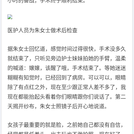
小时的奋战，手术终于顺利结束。
医护人员为朱女士做术后检查
据朱女士回忆道，感觉时间过得很快，手术没多久
就结束了，只听见旁边护士妹妹拍她的手臂，温柔
的喊道：嬢嬢，该醒了哦，手术结束了。等她迷迷
糊糊有知觉时，已经回到了病房。可以可以，眼睛
除了有点红之外，现在至少跟正常人差不多了，我
现在都能抬起头看着你们眼睛跟你们说话了。第二
天揭开纱布，朱女士照镜子后开心地说道。
女孩子最重要的就是脸，之前她自己都没有自信，