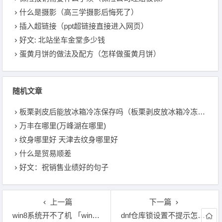
什么是摄影（高三学摄影后悔死了）
插入超链接（ppt超链接直接进入网页）
好文: 北站坐车金堂多少钱
蛋黄月饼的做法及配方（怎样做蛋黄月饼）
随机文章
板栗剥皮后能放冰箱冷冻保存吗（板栗剥皮放冰箱冷冻能放多久）
万丰在哪里(万峰湖在哪里)
纹身哪里好 天津去纹身哪里好
什么是贸易顺差
好文：祝销售业绩好的句子
上一篇
下一篇
win8系统开不了机 「win8在欢迎界面一直转圈」
dnf仓库锁设置不提示怎么设置 「dnf仓库锁怎么不提醒」