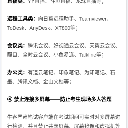
直播类：
YY直播、斗鱼直播、龙珠直播等；
远程工具类：
向日葵远程助手、Teamviewer、
ToDesk、AnyDesk、XT800等；
会议类：
腾讯会议、好视通云会议、天翼云会议、
瞩目、全时云会议、小鱼易连、Talkline等；
办公类：
有道云笔记、印象笔记、为知笔记、石
墨、腾讯文档、金山文档等；
④ 禁止连接多屏幕——防止考生现场多人答题
牛客严肃笔试客户端在考试期间可实时对多屏幕进
行检测，并且禁止共享屏幕、屏幕镜像和虚拟机等