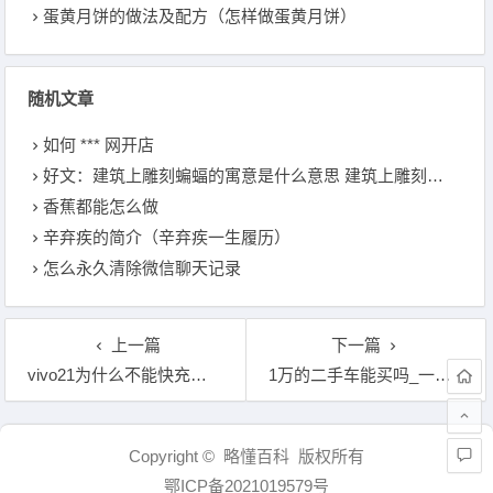
蛋黄月饼的做法及配方（怎样做蛋黄月饼）
随机文章
如何 *** 网开店
好文：建筑上雕刻蝙蝠的寓意是什么意思 建筑上雕刻蝙蝠的寓意
香蕉都能怎么做
辛弃疾的简介（辛弃疾一生履历）
怎么永久清除微信聊天记录
上一篇
下一篇
vivo21为什么不能快充了 「vivo x6plus」
1万的二手车能买吗_一万公里以内的二手车能买吗
文章导航
Copyright © 略懂百科 版权所有
鄂ICP备2021019579号