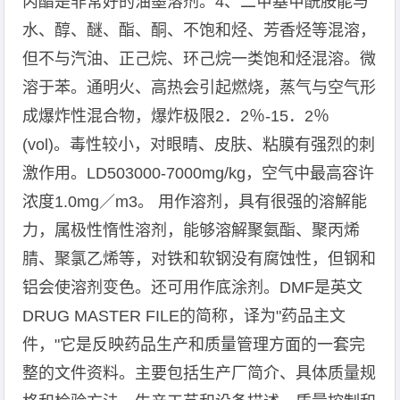
丙酯是非常好的油墨溶剂。4、二甲基甲酰胺能与
水、醇、醚、酯、酮、不饱和烃、芳香烃等混溶，
但不与汽油、正己烷、环己烷一类饱和烃混溶。微
溶于苯。通明火、高热会引起燃烧，蒸气与空气形
成爆炸性混合物，爆炸极限2．2％-15．2％
(vol)。毒性较小，对眼睛、皮肤、粘膜有强烈的刺
激作用。LD503000-7000mg/kg，空气中最高容许
浓度1.0mg／m3。 用作溶剂，具有很强的溶解能
力，属极性惰性溶剂，能够溶解聚氨酯、聚丙烯
腈、聚氯乙烯等，对铁和软钢没有腐蚀性，但钢和
铝会使溶剂变色。还可用作底涂剂。DMF是英文
DRUG MASTER FILE的简称，译为"药品主文
件，"它是反映药品生产和质量管理方面的一套完
整的文件资料。主要包括生产厂简介、具体质量规