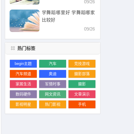
09/26
学舞蹈哪里好 学舞蹈哪家
比较好
09/26
热门标签
begin主题
汽车
竞技游戏
汽车频道
奥迪
摄影部落
家居生活
军情时事
摄影
数码硬件
网文资讯
文章演示
影视明星
热门影视
手机