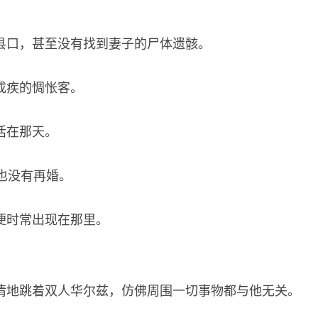
县口，甚至没有找到妻子的尸体遗骸。
成疾的惆怅客。
活在那天。
也没有再婚。
便时常出现在那里。
情地跳着双人华尔兹，仿佛周围一切事物都与他无关。