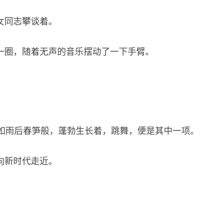
女同志攀谈着。
一圈，随着无声的音乐摆动了一下手臂。
流如雨后春笋般，蓬勃生长着，跳舞，便是其中一项。
向新时代走近。