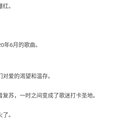
爆红。
。
0年6月的歌曲。
们对爱的渴望和温存。
着复苏，一时之间变成了歌迷打卡圣地。
火了。