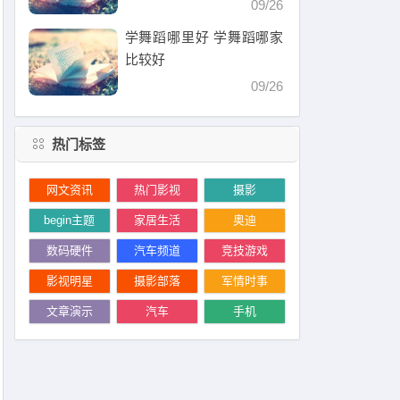
09/26
学舞蹈哪里好 学舞蹈哪家
比较好
09/26
热门标签
网文资讯
热门影视
摄影
begin主题
家居生活
奥迪
数码硬件
汽车频道
竞技游戏
影视明星
摄影部落
军情时事
文章演示
汽车
手机