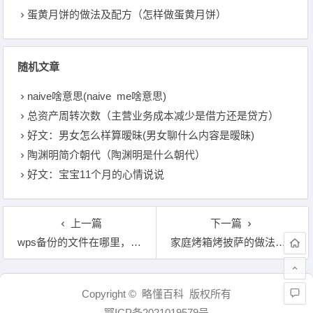
蛋黄月饼的做法及配方（怎样做蛋黄月饼）
随机文章
naive啥意思(naive me啥意思)
总资产周转次数（主营业务成本减少是借方还是贷方）
好文：男女怎么样算暧昧(男女聊什么内容是暧昧)
陶渊明简介朝代（陶渊明是什么朝代）
好文：宝宝11个月的心情说说
上一篇
下一篇
wps备份的文件在哪里，wps备份中心在哪儿
家庭烤箱烤披萨的做法（家庭披萨的简单做法）
文章导航
Copyright © 略懂百科 版权所有
鄂ICP备2021019579号