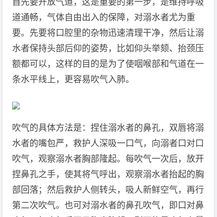
首先要开放气道，这是重要的第一步，是维持呼吸
道通畅，气体自由出入的保障，对溺水者尤为重
要。先要将口腔里的杂物迅速清理干净，然后让溺
水者保持头部后仰的姿势，比如仰头举颏、抬颈压
额都可以，这样的目的是为了使咽喉部和气道在一
条水平线上，更容易吹气入肺。
吹气的具体方法是：捏住溺水者的鼻孔，双唇将溺
水者的嘴包严，救护人深吸一口气，向溺者口对口
吹气，观察溺水者胸部隆起。每吹气一次后，放开
捏鼻孔之手，使其将气呼出，观察溺水者抬起的胸
部回落；然后救护人侧转头，吸人新鲜空气，再行
第二次吹气。也可对溺水者的鼻孔吹气，即口对鼻