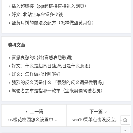
插入超链接（ppt超链接直接进入网页）
好文: 北站坐车金堂多少钱
蛋黄月饼的做法及配方（怎样做蛋黄月饼）
随机文章
喜怒哀愁的出处(喜怒哀愁歌词)
好文：什么是起息日(起息日是什么意思)
好文：怎样做能让睡呡好
强烈的反义词是什么 「强烈的反义词是微弱吗」
驾驶者之车是指哪一款车（宝来奥迪驾驶者灵）
上一篇
下一篇
ios樱花校园怎么设置中文，樱花校园模拟器最新版中文
win10菜单点击没反应，win10开始菜单键按了没反应