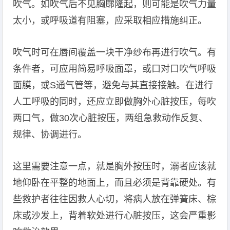
吹气。如吹气后不见胸廓隆起，则可能是吹气力量
太小，或呼吸道有阻塞，应采取相应措施纠正。
吹气时可在唇间覆盖一块干净纱布再进行吹气。有
条件者，可应用简易呼吸面罩，或口对口吹气呼吸
面膜，或S通气管等，避免与其直接接触。在进行
人工呼吸的同时，还应立即做胸外心脏按压，每吹
两口气，做30次心脏按压，两组急救动作反复、
规律、协调进行。
这里需要注意一点，就是胸外按压时，溺者应该就
地仰卧在平整的地面上，而且必须是背靠硬处。有
些救护者往往因救人心切，将病人放在弹簧床、棕
床或沙发上，背着软处进行心脏按压，这会严重影