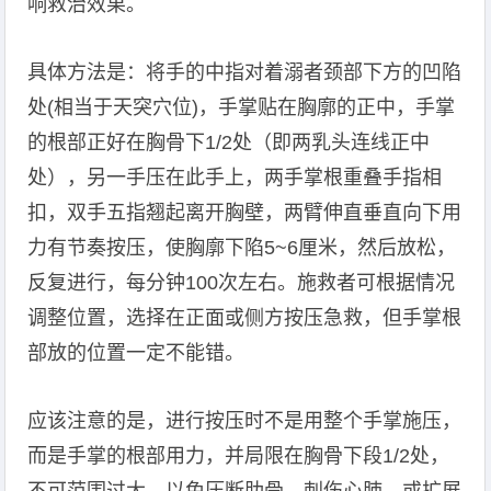
响救治效果。
具体方法是：将手的中指对着溺者颈部下方的凹陷
处(相当于天突穴位)，手掌贴在胸廓的正中，手掌
的根部正好在胸骨下1/2处（即两乳头连线正中
处），另一手压在此手上，两手掌根重叠手指相
扣，双手五指翘起离开胸壁，两臂伸直垂直向下用
力有节奏按压，使胸廓下陷5~6厘米，然后放松，
反复进行，每分钟100次左右。施救者可根据情况
调整位置，选择在正面或侧方按压急救，但手掌根
部放的位置一定不能错。
应该注意的是，进行按压时不是用整个手掌施压，
而是手掌的根部用力，并局限在胸骨下段1/2处，