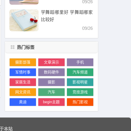
09/26
学舞蹈哪里好 学舞蹈哪家
比较好
09/26
热门标签
摄影部落
文章演示
手机
军情时事
数码硬件
汽车频道
家居生活
摄影
影视明星
网文资讯
汽车
竞技游戏
奥迪
begin主题
热门影视
于本站