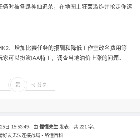
任务时被各路神仙追杀，在地图上狂轰滥炸并抢走你运
MK2、增加比赛任务的报酬和降低工作室改名费用等
家可以扮演IAA特工，调查当地油价上涨的问题。
赏
分享
25日
15:53:49
，由
懵懂先生
发表，共 221 字。
5邀请好友无法连接战局 - 略懂百科