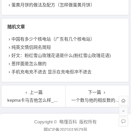
蛋黄月饼的做法及配方（怎样做蛋黄月饼）
随机文章
中国有多少个核电站（广东有几个核电站）
纯英文情侣网名简短
好文：粉红雪山玫瑰花语是什么(粉红雪山玫瑰花语)
葱拌面是怎么做的
手机充电充不进去 显示在充电但冲不进去
上一篇
下一篇
kepma卡马吉他怎么样_国产最好的吉他品牌排行榜
一个数与他的相反数的积是负数，两个互为相反数的有理数相乘积为
文章导航
Copyright © 略懂百科 版权所有
鄂ICP备2021019579号