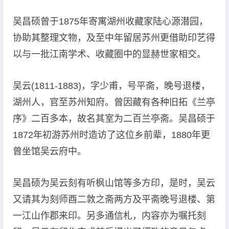
吴昌硕曾于1875年寄寓湖州收藏家陆心源潜园，
协助其整理文物，及至中年留居苏州更借助印艺得
以与一批江南学术、收藏圈中的显赫世家相交。
吴云(1811-1883)，字少甫，号平斋，晚号退楼，
湖州人，官至苏州知府。曾因藏有各种旧拓《兰亭
序》二百多本，故名其室为二百兰亭斋。吴昌硕于
1872年初游苏州时造访了这位乡前辈，1880年更
曾坐馆吴云府中。
吴昌硕为吴云刻有听枫山馆等多方印，是时，吴云
又请其为刻师酉二敦之斋两方及平斋晚号退楼、第
一江山作郡来印。另多通信札，内容亦为嘱托刻