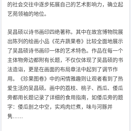
的社会交往中逐步拓展自己的艺术影响力，确立起
艺苑领袖的地位。
吴昌硕以诗书画印四绝著称。其中在故宫博物院展
出陈列的绘画小品《花卉蔬果卷》比较全面地展示
了吴昌硕诗书画印一体的艺术特色。作品在每一个
主体物旁边都附有长题，不仅仅体现了吴昌硕的书
法造诣，更是在画面的布局章法中起到了调节作
用。《珍果图卷》中的闲情雅趣则让观者看到了热
爱生活的吴昌硕。画中的荔枝、桃子、西瓜、倭瓜
旁都用长题记录了详细的食用指南，如倭瓜旁的题
字：倭瓜剖之中空，实鸡肉烂煮，味与河豚并
隽……