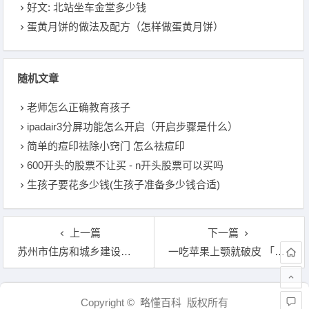
好文: 北站坐车金堂多少钱
蛋黄月饼的做法及配方（怎样做蛋黄月饼）
随机文章
老师怎么正确教育孩子
ipadair3分屏功能怎么开启（开启步骤是什么）
简单的痘印祛除小窍门 怎么祛痘印
600开头的股票不让买 - n开头股票可以买吗
生孩子要花多少钱(生孩子准备多少钱合适)
上一篇
下一篇
苏州市住房和城乡建设局 - 苏州住建局招聘职位
一吃苹果上颚就破皮 「嘴巴上颚老是破皮」
文章导航
Copyright © 略懂百科 版权所有