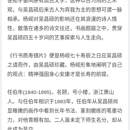
使知宇宙间原有高古文字，这种以古为用的艺术
观，与吴昌硕后来古人为宾我为主的思想可谓一脉
相承。杨岘对吴昌硕的影响还在其浪漫的诗人情
性，散落在诸多的诗文往还，书画题跋之中，贯穿
吴昌硕四五十岁间的艺事探索与人生走向。
《行书质寿镜片》便是杨岘七十寿辰之日应吴昌硕
之请而作，由吴昌硕珍藏。杨岘形象地阐明了自己
的观点：精神强固身心安康才是长寿的前提。
任伯年(1840-1895)，名颐，号小楼，浙江萧山
人。与任伯年相识于1883年，任伯年从吴昌硕尚
显稚嫩的画作中看到长年书法、篆刻磨练的笔墨功
力，对他青眼有加。二人虽未定下师生名分，却从
此成为至交。