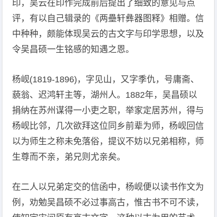
印，吴云在印作完成前后提出了细致的意见与点
评，有以自己辑录的《两壘轩彝器图释》相赠。信
中种种，颇能体现吴云的古文字与印学思想，以及
令吴昌硕一生铭感的知遇之恩。
杨岘(1819-1896)，字见山，又字季仇，号庸斋、
藐翁、迟鸿轩主等，湖州人。1882年，吴昌硕以
捐纳在苏州谋得一小吏之职，举家定居苏州，得与
杨岘比邻，几次欲拜这位同乡前辈为师，杨岘回信
以为师生之称未免落俗，提议不妨以兄弟相称，师
生尊而不亲，弟兄则尤亲矣。
在二人以兄弟定交的信函中，杨岘便以读书作文为
例，劝勉吴昌硕不必过事高古，惟古书不可不读，