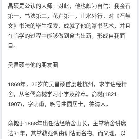
昌硕是公认的大师。对此，他也颇为自信：我金石
第一，书法第二，花卉第三，山水外行。对《石鼓
文》书法的毕生探索，成就了他的篆书艺术，并且
在临学的过程中能够做到食古出新，形成自我面
目。
吴昌硕与他的朋友圈
1869年，26岁的吴昌硕首度赴杭州，求学诂经精
舍，从名儒俞樾学习小学及辞章。俞樾(1821-
1907)，字荫甫，晚号曲园居士，德清人。
俞樾于1868年出任诂经精舍山长，主掌精舍讲席
达31年，其掌教强调由训诂而名物、而义理，以