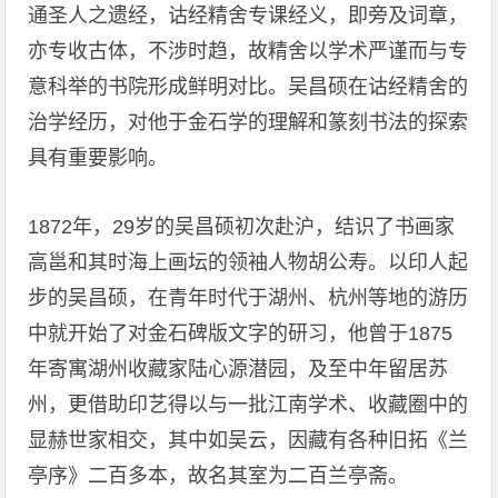
通圣人之遗经，诂经精舍专课经义，即旁及词章，
亦专收古体，不涉时趋，故精舍以学术严谨而与专
意科举的书院形成鲜明对比。吴昌硕在诂经精舍的
治学经历，对他于金石学的理解和篆刻书法的探索
具有重要影响。
1872年，29岁的吴昌硕初次赴沪，结识了书画家
高邕和其时海上画坛的领袖人物胡公寿。以印人起
步的吴昌硕，在青年时代于湖州、杭州等地的游历
中就开始了对金石碑版文字的研习，他曾于1875
年寄寓湖州收藏家陆心源潜园，及至中年留居苏
州，更借助印艺得以与一批江南学术、收藏圈中的
显赫世家相交，其中如吴云，因藏有各种旧拓《兰
亭序》二百多本，故名其室为二百兰亭斋。