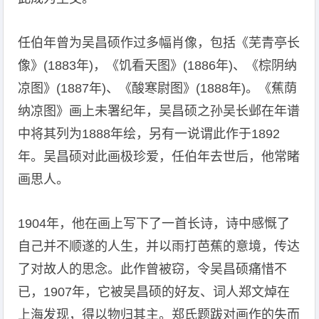
任伯年曾为吴昌硕作过多幅肖像，包括《芜青亭长
像》(1883年)，《饥看天图》(1886年)、《棕阴纳
凉图》(1887年)、《酸寒尉图》(1888年)。《蕉荫
纳凉图》画上未署纪年，吴昌硕之孙吴长邺在年谱
中将其列为1888年绘，另有一说谓此作于1892
年。吴昌硕对此画极珍爱，任伯年去世后，他常睹
画思人。
1904年，他在画上写下了一首长诗，诗中感慨了
自己并不顺遂的人生，并以雨打芭蕉的意境，传达
了对故人的思念。此作曾被窃，令吴昌硕痛惜不
已，1907年，它被吴昌硕的好友、词人郑文焯在
上海发现，得以物归其主。郑氏题跋对画作的失而