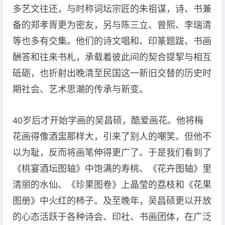
多艺文往还，与时称词坛宗匠的朱祖谋，诗、书兼
备的郑孝胥更为密友，另与陈三立、曾熙、李瑞清
等也多有交集。他们的诗文唱和、印篆题跋、书画
酬答和往来书札，承载着彼此间的契合提挈与相互
砥砺，也折射出晚清至民国这一新旧交替的历史时
期社会、艺术思潮的传承与新变。
40岁后才开始学画的吴昌硕，酷爱画花。他将梅
花画得像酒盅那样大，引来了别人的嘲笑。但他不
以为耻，反而将画笔伸得更广了。于是我们看到了
《桃宴酒坛图轴》中饱满的寿桃、《花卉图轴》里
清丽的水仙、《珍果图卷》上晶莹的荔枝和《花果
图册》中火红的柿子。及至晚年，吴昌硕更以开放
的心态活跃于各种诗会、印社、书画团体，在广泛