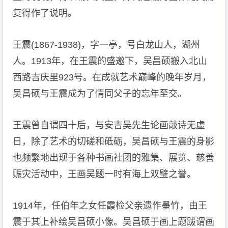
复得作了说明。
王震(1867-1938)，字一亭，号白龙山人，湖州
人。1913年，在王震的盛邀下，吴昌硕搬入北山
西路吉庆里923号。在成就艺术巅峰的晚年岁月，
吴昌硕与王震成为了情同父子的忘年至交。
王震曾自谓四十后，与安吉吴先生论画敲诗无虚
日，除了艺术的切磋和砥砺，吴昌硕与王震的身影
也频繁地出现于各种书画社团的雅集、展览、慈善
赈灾活动中，王画吴题一时有海上双璧之誉。
1914年，任伯年之女任霞检父亲遗作墨竹，由王
震于其上补绘吴昌硕小像。吴昌硕于画上题跋谓画