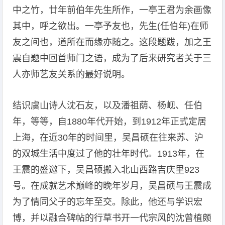
中之竹，廿年前伯年先生所作，一亭王君为余画像
其中，呼之欲出。一亭予友也，先生(任伯年)在师
友之间也，道所在而缘亦随之。这段题跋，加之王
震自题中回首师门之语，成为了后来研究者关于三
人亦师艺友关系的最好说明。
结识虞山诗人沈石友，以及潘祖荫、杨岘、任伯
年，等等，自1880年代开始，到1912年正式定居
上海，在近30年的时间里，吴昌硕在往来苏、沪
的双城生活中度过了他的壮年时代。1913年，在
王震的盛邀下，吴昌硕搬入北山西路吉庆里923
号。在成就艺术巅峰的晚年岁月，吴昌硕与王震成
为了情同父子的忘年至交。除此，他还与学识宏
博，并以融合碑帖的行草书开一代宗风的沈曾植颇