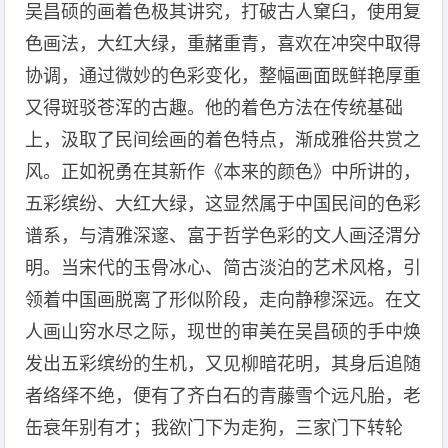
吴昌硕的画着色极其讲究，打破古人窠臼，使用复
色画法，大红大绿，重赭重青，喜欢在冲突中取得
协调，通过微妙的色彩变化，整幅画面既鲜艳厚重
又得斑驳苍浑的古趣。他的着色方法在传统基础
上，汲取了民间绘画的着色特点，渐成雅俗共赏之
风。正如祝勇在其新作《本来的颜色》中所讲的，
五彩缤纷、大红大绿，这显然属于中国民间的色彩
谱系，与清雅深邃、富于哲学色彩的文人画泾渭分
明。当宋代的玉骨冰心、简古淡泊的艺术风格，引
领着中国画脱离了形似阶段，走向静穆深远。在文
人画山穷水尽之际，现世的审美在吴昌硕的手中焕
发出五彩缤纷的生机，又见柳暗花明，其身后追随
者络绎不绝，便有了齐白石的青藤雪个远凡胎，老
缶衰年别有才；我欲门下为走狗，三家门下转轮