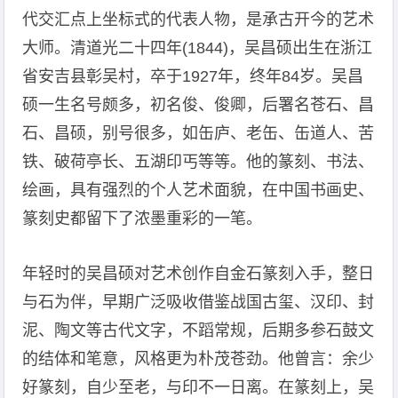
代交汇点上坐标式的代表人物，是承古开今的艺术
大师。清道光二十四年(1844)，吴昌硕出生在浙江
省安吉县彰吴村，卒于1927年，终年84岁。吴昌
硕一生名号颇多，初名俊、俊卿，后署名苍石、昌
石、昌硕，别号很多，如缶庐、老缶、缶道人、苦
铁、破荷亭长、五湖印丐等等。他的篆刻、书法、
绘画，具有强烈的个人艺术面貌，在中国书画史、
篆刻史都留下了浓墨重彩的一笔。
年轻时的吴昌硕对艺术创作自金石篆刻入手，整日
与石为伴，早期广泛吸收借鉴战国古玺、汉印、封
泥、陶文等古代文字，不蹈常规，后期多参石鼓文
的结体和笔意，风格更为朴茂苍劲。他曾言：余少
好篆刻，自少至老，与印不一日离。在篆刻上，吴